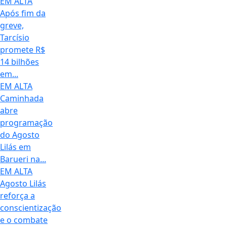
EM ALTA
Após fim da
greve,
Tarcísio
promete R$
14 bilhões
em...
EM ALTA
Caminhada
abre
programação
do Agosto
Lilás em
Barueri na...
EM ALTA
Agosto Lilás
reforça a
conscientização
e o combate