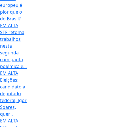
europeu é
pior que o
do Brasil?
EM ALTA
STF retoma
trabalhos
nesta
segunda
com pauta
polêmica e...
EM ALTA
Eleições:
candidato a
deputado
federal, Igor
Soares,
quer...
EM ALTA