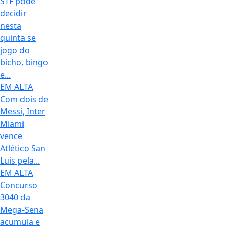
STF pode
decidir
nesta
quinta se
jogo do
bicho, bingo
e...
EM ALTA
Com dois de
Messi, Inter
Miami
vence
Atlético San
Luis pela...
EM ALTA
Concurso
3040 da
Mega-Sena
acumula e