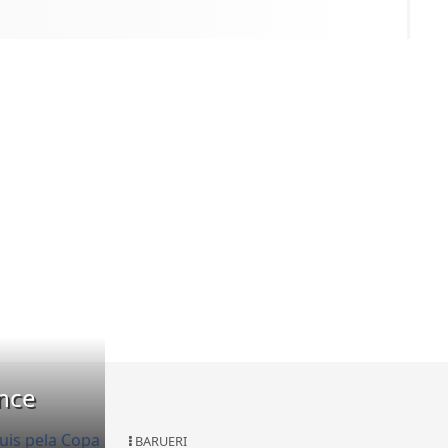
ence
BARUERI