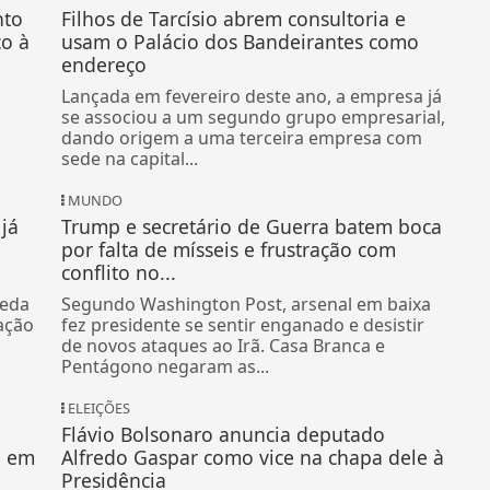
nto
Filhos de Tarcísio abrem consultoria e
co à
usam o Palácio dos Bandeirantes como
endereço
Lançada em fevereiro deste ano, a empresa já
se associou a um segundo grupo empresarial,
dando origem a uma terceira empresa com
sede na capital...
MUNDO
já
Trump e secretário de Guerra batem boca
por falta de mísseis e frustração com
conflito no...
ueda
Segundo Washington Post, arsenal em baixa
ação
fez presidente se sentir enganado e desistir
de novos ataques ao Irã. Casa Branca e
Pentágono negaram as...
ELEIÇÕES
Flávio Bolsonaro anuncia deputado
e em
Alfredo Gaspar como vice na chapa dele à
Presidência