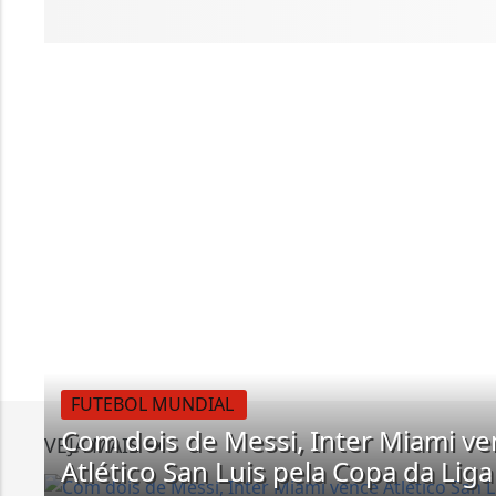
FUTEBOL MUNDIAL
Com dois de Messi, Inter Miami v
VEJA MAIS
Atlético San Luis pela Copa da Liga