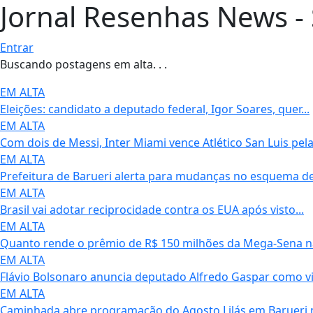
Jornal Resenhas News - 
Entrar
Buscando postagens em alta. . .
EM ALTA
Eleições: candidato a deputado federal, Igor Soares, quer...
EM ALTA
Com dois de Messi, Inter Miami vence Atlético San Luis pela.
EM ALTA
Prefeitura de Barueri alerta para mudanças no esquema de.
EM ALTA
Brasil vai adotar reciprocidade contra os EUA após visto...
EM ALTA
Quanto rende o prêmio de R$ 150 milhões da Mega-Sena na
EM ALTA
Flávio Bolsonaro anuncia deputado Alfredo Gaspar como vic
EM ALTA
Caminhada abre programação do Agosto Lilás em Barueri n