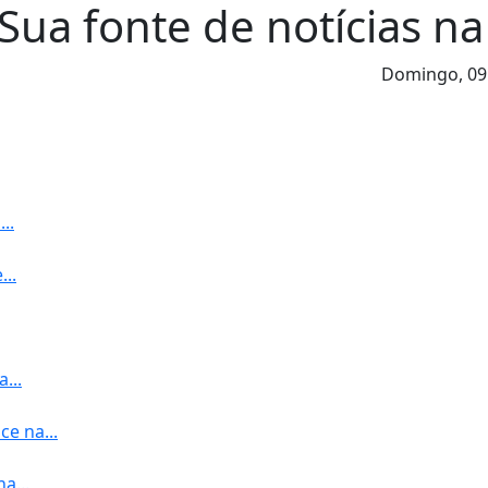
Sua fonte de notícias na
Domingo,
09
..
..
...
e na...
a...