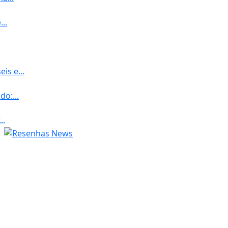
..
is e...
o:...
..