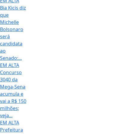
EM ALTA
Bia Kicis diz
que
Michelle
Bolsonaro
será
candidata
ao
Senado:...
EM ALTA
Concurso
3040 da
Mega-Sena
acumula e
vai a R$ 150
milhões;
veja...
EM ALTA
Prefeitura