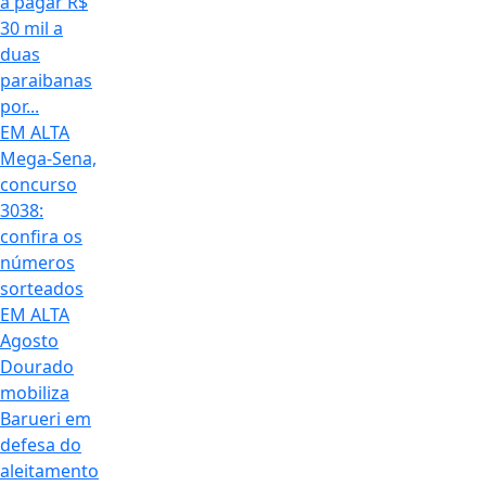
a pagar R$
30 mil a
duas
paraibanas
por...
EM ALTA
Mega-Sena,
concurso
3038:
confira os
números
sorteados
EM ALTA
Agosto
Dourado
mobiliza
Barueri em
defesa do
aleitamento