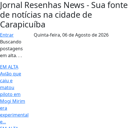
Jornal Resenhas News - Sua fonte
de notícias na cidade de
Carapicuíba
Entrar
Quinta-feira,
06 de Agosto de 2026
Buscando
postagens
em alta. . .
EM ALTA
Avião que
caiu e
matou
piloto em
Mogi Mirim
era
experimental
e...