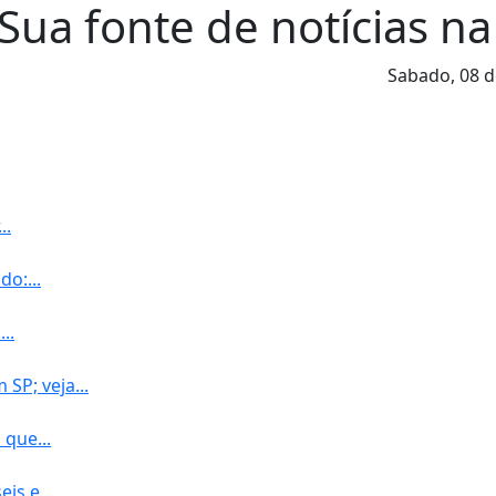
Sua fonte de notícias na
Sabado,
08 d
..
o:...
..
P; veja...
 que...
is e...