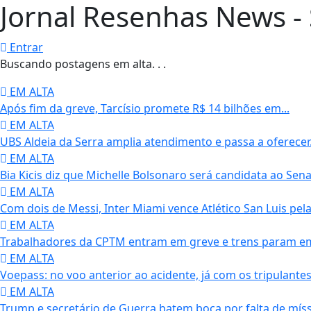
Jornal Resenhas News - 
Entrar
Buscando postagens em alta. . .
EM ALTA
Após fim da greve, Tarcísio promete R$ 14 bilhões em...
EM ALTA
UBS Aldeia da Serra amplia atendimento e passa a oferecer.
EM ALTA
Bia Kicis diz que Michelle Bolsonaro será candidata ao Senad
EM ALTA
Com dois de Messi, Inter Miami vence Atlético San Luis pela.
EM ALTA
Trabalhadores da CPTM entram em greve e trens param em S
EM ALTA
Voepass: no voo anterior ao acidente, já com os tripulantes
EM ALTA
Trump e secretário de Guerra batem boca por falta de mísse