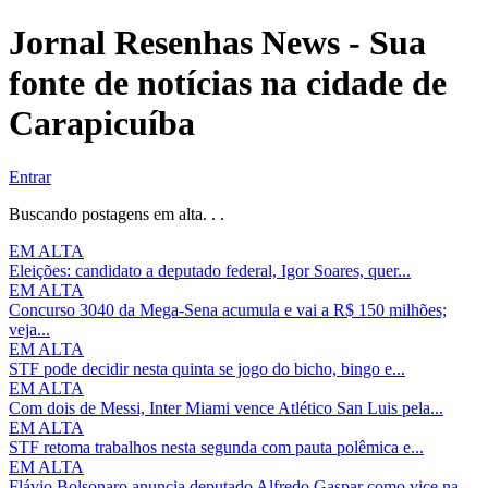
Jornal Resenhas News - Sua
fonte de notícias na cidade de
Carapicuíba
Entrar
Buscando postagens em alta. . .
EM ALTA
Eleições: candidato a deputado federal, Igor Soares, quer...
EM ALTA
Concurso 3040 da Mega-Sena acumula e vai a R$ 150 milhões;
veja...
EM ALTA
STF pode decidir nesta quinta se jogo do bicho, bingo e...
EM ALTA
Com dois de Messi, Inter Miami vence Atlético San Luis pela...
EM ALTA
STF retoma trabalhos nesta segunda com pauta polêmica e...
EM ALTA
Flávio Bolsonaro anuncia deputado Alfredo Gaspar como vice na...