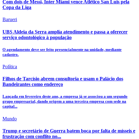
Com dois de Messi, Inter Miami vence Atlético San Luis pela
Copa da Liga
Barueri
UBS Aldeia da Serra amplia atendimento e passa a oferecer
serviço odontológico à população
O agendamento deve ser feito presencialmente na unidade, mediante
cadastro.
Política
Filhos de Tarcísio abrem consultoria e usam o Palácio dos
Bandeirantes como endereço
Lançada em fevereiro deste ano, a empresa já se associou a um segundo
grupo empresarial, dando origem a uma terceira empresa com sede na
capital...
Mundo
Trump e secretário de Guerra batem boca por falta de mísseis e
frustração com conflito no...