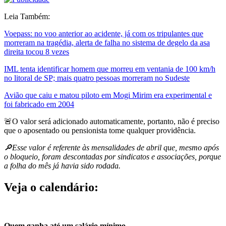
Leia Também:
Voepass: no voo anterior ao acidente, já com os tripulantes que
morreram na tragédia, alerta de falha no sistema de degelo da asa
direita tocou 8 vezes
IML tenta identificar homem que morreu em ventania de 100 km/h
no litoral de SP; mais quatro pessoas morreram no Sudeste
Avião que caiu e matou piloto em Mogi Mirim era experimental e
foi fabricado em 2004
🚨O valor será adicionado automaticamente, portanto, não é preciso
que o aposentado ou pensionista tome qualquer providência.
🔎Esse valor é referente às mensalidades de abril que,
mesmo após
o bloqueio, foram descontadas por sindicatos e associações, porque
a folha do mês já havia sido rodada.
Veja o calendário:
Quem ganha até um salário mínimo