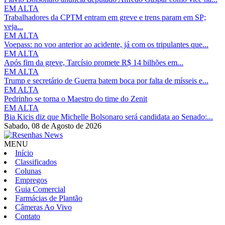
EM ALTA
Trabalhadores da CPTM entram em greve e trens param em SP;
veja...
EM ALTA
Voepass: no voo anterior ao acidente, já com os tripulantes que...
EM ALTA
Após fim da greve, Tarcísio promete R$ 14 bilhões em...
EM ALTA
Trump e secretário de Guerra batem boca por falta de mísseis e...
EM ALTA
Pedrinho se torna o Maestro do time do Zenit
EM ALTA
Bia Kicis diz que Michelle Bolsonaro será candidata ao Senado:...
Sabado,
08 de Agosto de 2026
MENU
Início
Classificados
Colunas
Empregos
Guia Comercial
Farmácias de Plantão
Câmeras Ao Vivo
Contato