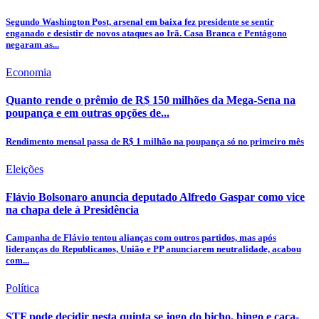
Segundo Washington Post, arsenal em baixa fez presidente se sentir
enganado e desistir de novos ataques ao Irã. Casa Branca e Pentágono
negaram as...
Economia
Quanto rende o prêmio de R$ 150 milhões da Mega-Sena na
poupança e em outras opções de...
Rendimento mensal passa de R$ 1 milhão na poupança só no primeiro mês
Eleições
Flávio Bolsonaro anuncia deputado Alfredo Gaspar como vice
na chapa dele à Presidência
Campanha de Flávio tentou alianças com outros partidos, mas após
lideranças do Republicanos, União e PP anunciarem neutralidade, acabou
com...
Política
STF pode decidir nesta quinta se jogo do bicho, bingo e caça-