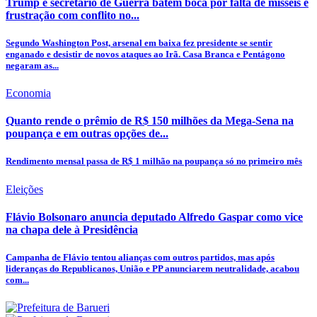
Trump e secretário de Guerra batem boca por falta de mísseis e
frustração com conflito no...
Segundo Washington Post, arsenal em baixa fez presidente se sentir
enganado e desistir de novos ataques ao Irã. Casa Branca e Pentágono
negaram as...
Economia
Quanto rende o prêmio de R$ 150 milhões da Mega-Sena na
poupança e em outras opções de...
Rendimento mensal passa de R$ 1 milhão na poupança só no primeiro mês
Eleições
Flávio Bolsonaro anuncia deputado Alfredo Gaspar como vice
na chapa dele à Presidência
Campanha de Flávio tentou alianças com outros partidos, mas após
lideranças do Republicanos, União e PP anunciarem neutralidade, acabou
com...