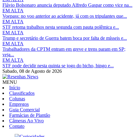
Flávio Bolsonaro anuncia deputado Alfredo Gaspar como vice na...
EM ALTA
Voepass: no voo anterior ao acidente, já com os tripulantes que...
EM ALTA
STF retoma trabalhos nesta segunda com pauta polêmica e...
EM ALTA
Trump e secretário de Guerra batem boca por falta de mísseis e...
EM ALTA
Trabalhadores da CPTM entram em greve e trens param em SP;
veja...
EM ALTA
STF pode decidir nesta quinta se jogo do bicho, bingo e...
Sabado,
08 de Agosto de 2026
MENU
Início
Classificados
Colunas
Empregos
Guia Comercial
Farmácias de Plantão
Câmeras Ao Vivo
Contato