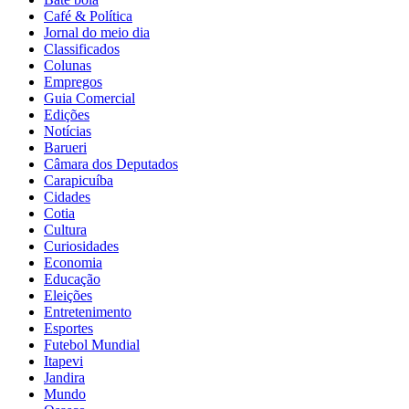
Café & Política
Jornal do meio dia
Classificados
Colunas
Empregos
Guia Comercial
Edições
Notícias
Barueri
Câmara dos Deputados
Carapicuíba
Cidades
Cotia
Cultura
Curiosidades
Economia
Educação
Eleições
Entretenimento
Esportes
Futebol Mundial
Itapevi
Jandira
Mundo