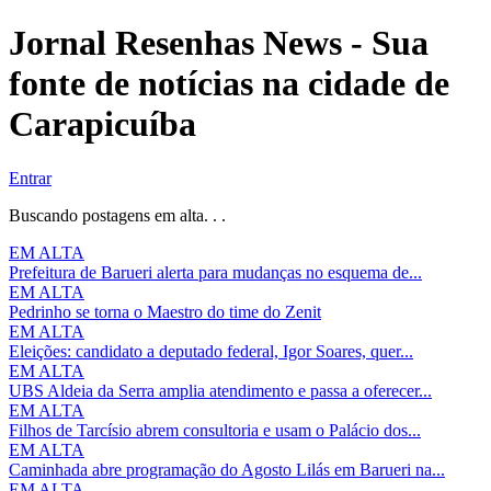
Jornal Resenhas News - Sua
fonte de notícias na cidade de
Carapicuíba
Entrar
Buscando postagens em alta. . .
EM ALTA
Prefeitura de Barueri alerta para mudanças no esquema de...
EM ALTA
Pedrinho se torna o Maestro do time do Zenit
EM ALTA
Eleições: candidato a deputado federal, Igor Soares, quer...
EM ALTA
UBS Aldeia da Serra amplia atendimento e passa a oferecer...
EM ALTA
Filhos de Tarcísio abrem consultoria e usam o Palácio dos...
EM ALTA
Caminhada abre programação do Agosto Lilás em Barueri na...
EM ALTA