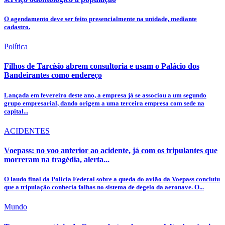
O agendamento deve ser feito presencialmente na unidade, mediante
cadastro.
Política
Filhos de Tarcísio abrem consultoria e usam o Palácio dos
Bandeirantes como endereço
Lançada em fevereiro deste ano, a empresa já se associou a um segundo
grupo empresarial, dando origem a uma terceira empresa com sede na
capital...
ACIDENTES
Voepass: no voo anterior ao acidente, já com os tripulantes que
morreram na tragédia, alerta...
O laudo final da Polícia Federal sobre a queda do avião da Voepass concluiu
que a tripulação conhecia falhas no sistema de degelo da aeronave. O...
Mundo