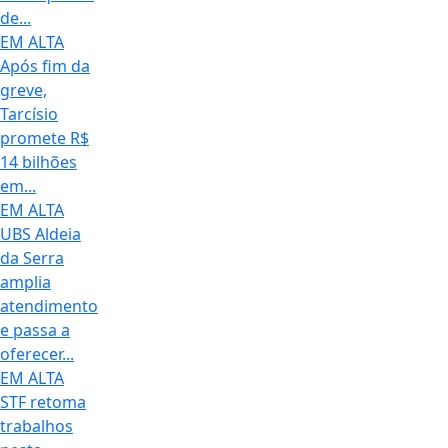
de...
EM ALTA
Após fim da
greve,
Tarcísio
promete R$
14 bilhões
em...
EM ALTA
UBS Aldeia
da Serra
amplia
atendimento
e passa a
oferecer...
EM ALTA
STF retoma
trabalhos