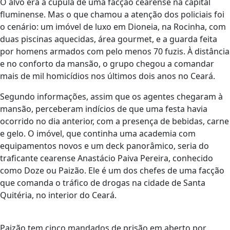
O alvo era a cúpula de uma facção cearense na capital
fluminense. Mas o que chamou a atenção dos policiais foi
o cenário: um imóvel de luxo em Dioneia, na Rocinha, com
duas piscinas aquecidas, área gourmet, e a guarda feita
por homens armados com pelo menos 70 fuzis. À distância
e no conforto da mansão, o grupo chegou a comandar
mais de mil homicídios nos últimos dois anos no Ceará.
Segundo informações, assim que os agentes chegaram à
mansão, perceberam indícios de que uma festa havia
ocorrido no dia anterior, com a presença de bebidas, carne
e gelo. O imóvel, que continha uma academia com
equipamentos novos e um deck panorâmico, seria do
traficante cearense Anastácio Paiva Pereira, conhecido
como Doze ou Paizão. Ele é um dos chefes de uma facção
que comanda o tráfico de drogas na cidade de Santa
Quitéria, no interior do Ceará.
Paizão tem cinco mandados de prisão em aberto por