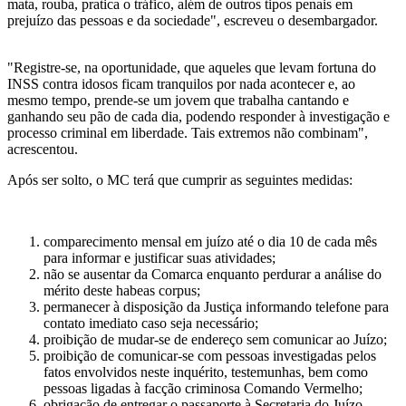
mata, rouba, pratica o tráfico, além de outros tipos penais em
prejuízo das pessoas e da sociedade", escreveu o desembargador.
"Registre-se, na oportunidade, que aqueles que levam fortuna do
INSS contra idosos ficam tranquilos por nada acontecer e, ao
mesmo tempo, prende-se um jovem que trabalha cantando e
ganhando seu pão de cada dia, podendo responder à investigação e
processo criminal em liberdade. Tais extremos não combinam",
acrescentou.
Após ser solto, o MC terá que cumprir as seguintes medidas:
comparecimento mensal em juízo até o dia 10 de cada mês
para informar e justificar suas atividades;
não se ausentar da Comarca enquanto perdurar a análise do
mérito deste habeas corpus;
permanecer à disposição da Justiça informando telefone para
contato imediato caso seja necessário;
proibição de mudar-se de endereço sem comunicar ao Juízo;
proibição de comunicar-se com pessoas investigadas pelos
fatos envolvidos neste inquérito, testemunhas, bem como
pessoas ligadas à facção criminosa Comando Vermelho;
obrigação de entregar o passaporte à Secretaria do Juízo