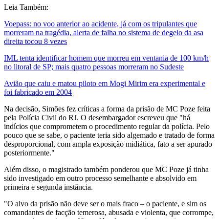
Leia Também:
Voepass: no voo anterior ao acidente, já com os tripulantes que
morreram na tragédia, alerta de falha no sistema de degelo da asa
direita tocou 8 vezes
IML tenta identificar homem que morreu em ventania de 100 km/h
no litoral de SP; mais quatro pessoas morreram no Sudeste
Avião que caiu e matou piloto em Mogi Mirim era experimental e
foi fabricado em 2004
Na decisão, Simões fez críticas a forma da prisão de MC Poze feita
pela Polícia Civil do RJ. O desembargador escreveu que "há
indícios que comprometem o procedimento regular da polícia. Pelo
pouco que se sabe, o paciente teria sido algemado e tratado de forma
desproporcional, com ampla exposição midiática, fato a ser apurado
posteriormente."
Além disso, o magistrado também ponderou que MC Poze já tinha
sido investigado em outro processo semelhante e absolvido em
primeira e segunda instância.
"O alvo da prisão não deve ser o mais fraco – o paciente, e sim os
comandantes de facção temerosa, abusada e violenta, que corrompe,