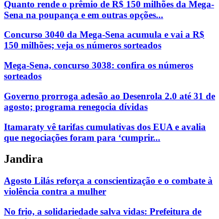
Quanto rende o prêmio de R$ 150 milhões da Mega-
Sena na poupança e em outras opções...
Concurso 3040 da Mega-Sena acumula e vai a R$
150 milhões; veja os números sorteados
Mega-Sena, concurso 3038: confira os números
sorteados
Governo prorroga adesão ao Desenrola 2.0 até 31 de
agosto; programa renegocia dívidas
Itamaraty vê tarifas cumulativas dos EUA e avalia
que negociações foram para ‘cumprir...
Jandira
Agosto Lilás reforça a conscientização e o combate à
violência contra a mulher
No frio, a solidariedade salva vidas: Prefeitura de