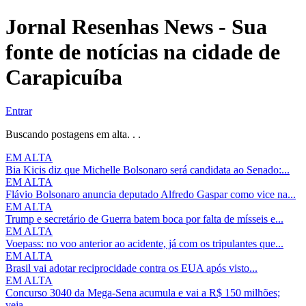
Jornal Resenhas News - Sua
fonte de notícias na cidade de
Carapicuíba
Entrar
Buscando postagens em alta. . .
EM ALTA
Bia Kicis diz que Michelle Bolsonaro será candidata ao Senado:...
EM ALTA
Flávio Bolsonaro anuncia deputado Alfredo Gaspar como vice na...
EM ALTA
Trump e secretário de Guerra batem boca por falta de mísseis e...
EM ALTA
Voepass: no voo anterior ao acidente, já com os tripulantes que...
EM ALTA
Brasil vai adotar reciprocidade contra os EUA após visto...
EM ALTA
Concurso 3040 da Mega-Sena acumula e vai a R$ 150 milhões;
veja...