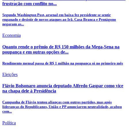
frustração com conflito no...
Segundo Washington Post, arsenal em baixa fez presidente se sentir
enganado e desistir de novos ataques ao Irã. Casa Branca e Pentágono
negaram as...
Economia
Quanto rende o prêmio de R$ 150 milhões da Mega-Sena na
poupança e em outras opções de...
Rendimento mensal passa de R$ 1 milhão na poupança só no primeiro mês
Eleições
Flávio Bolsonaro anuncia deputado Alfredo Gaspar como vice
na chapa dele à Presidência
Campanha de Flávio tentou alianças com outros partidos, mas após
lideranças do Republicanos, União e PP anunciarem neutralidade, acabou
com...
Política