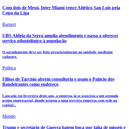
Com dois de Messi, Inter Miami vence Atlético San Luis pela
Copa da Liga
Barueri
UBS Aldeia da Serra amplia atendimento e passa a oferecer
serviço odontológico à população
O agendamento deve ser feito presencialmente na unidade, mediante
cadastro.
Política
Filhos de Tarcísio abrem consultoria e usam o Palácio dos
Bandeirantes como endereço
Lançada em fevereiro deste ano, a empresa já se associou a um segundo
grupo empresarial, dando origem a uma terceira empresa com sede na
capital...
Mundo
Trump e secretário de Guerra batem boca por falta de mísseis e