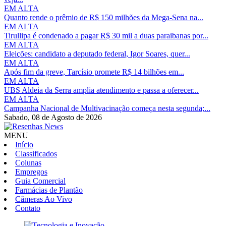
EM ALTA
Quanto rende o prêmio de R$ 150 milhões da Mega-Sena na...
EM ALTA
Tirullipa é condenado a pagar R$ 30 mil a duas paraibanas por...
EM ALTA
Eleições: candidato a deputado federal, Igor Soares, quer...
EM ALTA
Após fim da greve, Tarcísio promete R$ 14 bilhões em...
EM ALTA
UBS Aldeia da Serra amplia atendimento e passa a oferecer...
EM ALTA
Campanha Nacional de Multivacinação começa nesta segunda;...
Sabado,
08 de Agosto de 2026
MENU
Início
Classificados
Colunas
Empregos
Guia Comercial
Farmácias de Plantão
Câmeras Ao Vivo
Contato