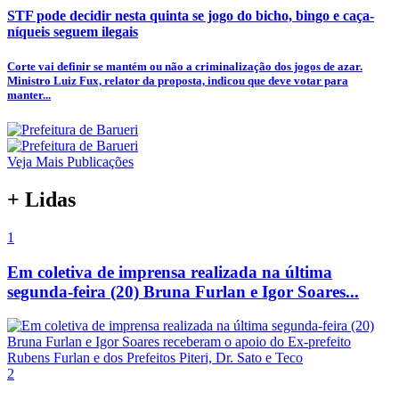
STF pode decidir nesta quinta se jogo do bicho, bingo e caça-
níqueis seguem ilegais
Corte vai definir se mantém ou não a criminalização dos jogos de azar.
Ministro Luiz Fux, relator da proposta, indicou que deve votar para
manter...
Veja Mais Publicações
+ Lidas
1
Em coletiva de imprensa realizada na última
segunda-feira (20) Bruna Furlan e Igor Soares...
2