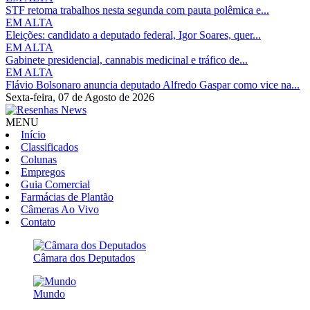
STF retoma trabalhos nesta segunda com pauta polêmica e...
EM ALTA
Eleições: candidato a deputado federal, Igor Soares, quer...
EM ALTA
Gabinete presidencial, cannabis medicinal e tráfico de...
EM ALTA
Flávio Bolsonaro anuncia deputado Alfredo Gaspar como vice na...
Sexta-feira,
07 de Agosto de 2026
MENU
Início
Classificados
Colunas
Empregos
Guia Comercial
Farmácias de Plantão
Câmeras Ao Vivo
Contato
Câmara dos Deputados
Mundo