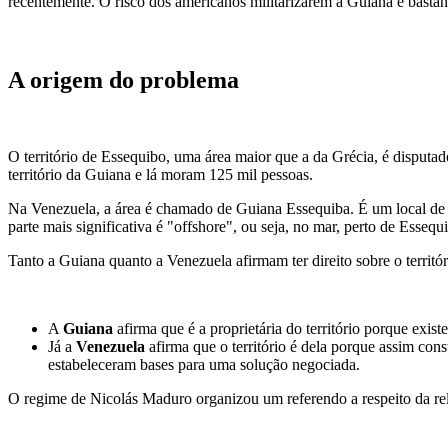
recentemente. O risco dos americanos militarizarem a Guiana é bastant
A origem do problema
O território de Essequibo, uma área maior que a da Grécia, é disputa
território da Guiana e lá moram 125 mil pessoas.
Na Venezuela, a área é chamado de Guiana Essequiba. É um local de ma
parte mais significativa é "offshore", ou seja, no mar, perto de Esseq
Tanto a Guiana quanto a Venezuela afirmam ter direito sobre o territ
A
Guiana
afirma que é a proprietária do território porque exis
Já a
Venezuela
afirma que o território é dela porque assim co
estabeleceram bases para uma solução negociada.
O regime de Nicolás Maduro organizou um referendo a respeito da rela