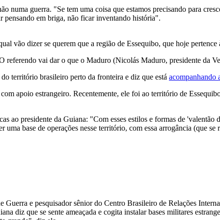
 não numa guerra. "Se tem uma coisa que estamos precisando para cresce
r pensando em briga, não ficar inventando história".
ual vão dizer se querem que a região de Essequibo, que hoje pertence 
"O referendo vai dar o que o Maduro (Nicolás Maduro, presidente da Ve
do território brasileiro perto da fronteira e diz que está
acompanhando a
es com apoio estrangeiro. Recentemente, ele foi ao território de Essequ
cas ao presidente da Guiana: "Com esses estilos e formas de 'valentão d
uma base de operações nesse território, com essa arrogância (que se r
 Guerra e pesquisador sênior do Centro Brasileiro de Relações Internaci
uiana diz que se sente ameaçada e cogita instalar bases militares estra