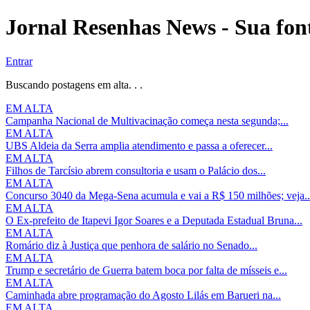
Jornal Resenhas News - Sua font
Entrar
Buscando postagens em alta. . .
EM ALTA
Campanha Nacional de Multivacinação começa nesta segunda;...
EM ALTA
UBS Aldeia da Serra amplia atendimento e passa a oferecer...
EM ALTA
Filhos de Tarcísio abrem consultoria e usam o Palácio dos...
EM ALTA
Concurso 3040 da Mega-Sena acumula e vai a R$ 150 milhões; veja..
EM ALTA
O Ex-prefeito de Itapevi Igor Soares e a Deputada Estadual Bruna...
EM ALTA
Romário diz à Justiça que penhora de salário no Senado...
EM ALTA
Trump e secretário de Guerra batem boca por falta de mísseis e...
EM ALTA
Caminhada abre programação do Agosto Lilás em Barueri na...
EM ALTA