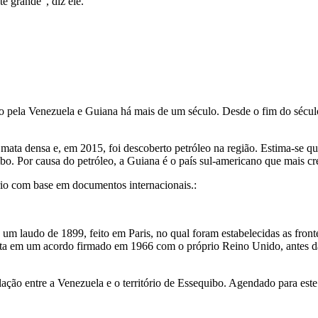
e grande", diz ele.
do pela Venezuela e Guiana há mais de um século. Desde o fim do século
ta densa e, em 2015, foi descoberto petróleo na região. Estima-se que
uibo. Por causa do petróleo, a Guiana é o país sul-americano que mais cr
ório com base em documentos internacionais.:
te um laudo de 1899, feito em Paris, no qual foram estabelecidas as fron
nsta em um acordo firmado em 1966 com o próprio Reino Unido, antes da 
ção entre a Venezuela e o território de Essequibo. Agendado para este 