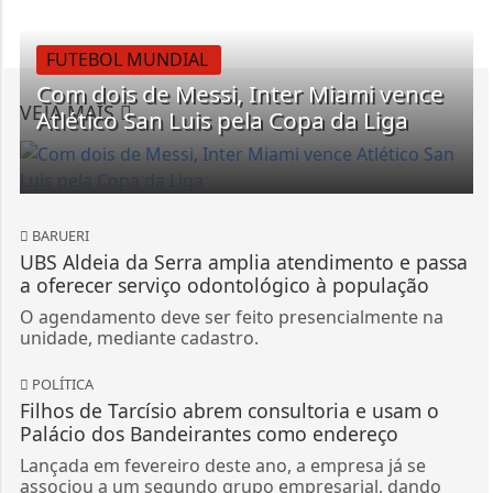
FUTEBOL MUNDIAL
Com dois de Messi, Inter Miami vence
VEJA MAIS
Atlético San Luis pela Copa da Liga
BARUERI
UBS Aldeia da Serra amplia atendimento e passa
a oferecer serviço odontológico à população
O agendamento deve ser feito presencialmente na
unidade, mediante cadastro.
POLÍTICA
Filhos de Tarcísio abrem consultoria e usam o
Palácio dos Bandeirantes como endereço
Lançada em fevereiro deste ano, a empresa já se
associou a um segundo grupo empresarial, dando