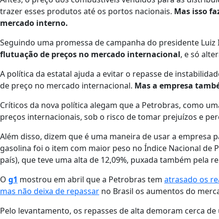
trazer esses produtos até os portos nacionais.
Mas isso fa
mercado interno.
Seguindo uma promessa de campanha do presidente Luiz Iná
flutuação de preços no mercado internacional
, e só alt
A política da estatal ajuda a evitar o repasse de instabili
de preço no mercado internacional.
Mas a empresa também
Críticos da nova política alegam que a Petrobras, como 
preços internacionais, sob o risco de tomar prejuízos e pe
Além disso, dizem que é uma maneira de usar a empresa pa
gasolina foi o item com maior peso no Índice Nacional de P
país), que teve uma alta de 12,09%, puxada também pela r
O
g1
mostrou em abril que a Petrobras tem
atrasado os r
mas não deixa de repassar
no Brasil os aumentos do merca
Pelo levantamento, os repasses de alta demoram cerca d