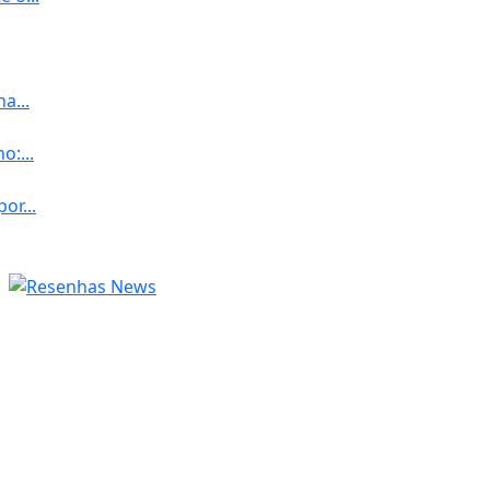
a...
o:...
or...