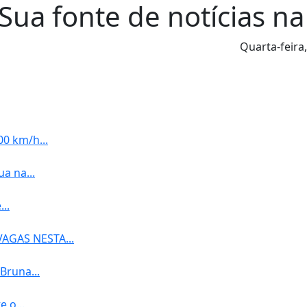
Sua fonte de notícias na
Quarta-feira
0 km/h...
a na...
..
AGAS NESTA...
Bruna...
 o...