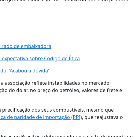
etirado de embaixadora
expectativa sobre Código de Ética
ado: 'Acabou a dúvida'
, a associação reflete instabilidades no mercado
ão do dólar, no preço do petróleo, valores de frete e
na precificação dos seus combustíveis, mesmo que
tica de paridade de importação (PPI)
, que reajustava o
idoras no Brasil era determinado pelo custo de importar e