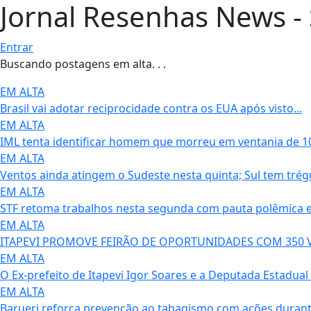
Jornal Resenhas News - 
Entrar
Buscando postagens em alta. . .
EM ALTA
Brasil vai adotar reciprocidade contra os EUA após visto...
EM ALTA
IML tenta identificar homem que morreu em ventania de 10
EM ALTA
Ventos ainda atingem o Sudeste nesta quinta; Sul tem trégu
EM ALTA
STF retoma trabalhos nesta segunda com pauta polêmica e.
EM ALTA
ITAPEVI PROMOVE FEIRÃO DE OPORTUNIDADES COM 350 V
EM ALTA
O Ex-prefeito de Itapevi Igor Soares e a Deputada Estadual 
EM ALTA
Barueri reforça prevenção ao tabagismo com ações durante