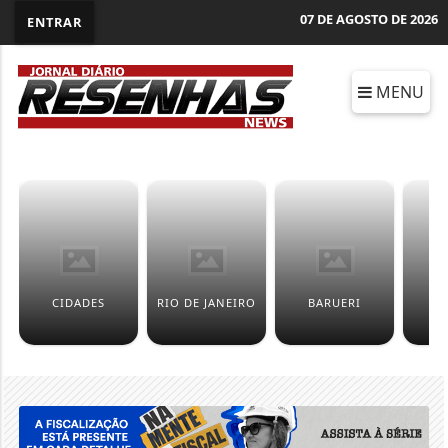
07 DE AGOSTO DE 2026
ENTRAR
MENU
CIDADES
RIO DE JANEIRO
BARUERI
F
M