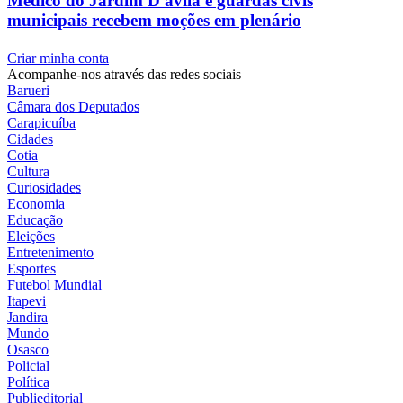
Médico do Jardim D'ávila e guardas civis
municipais recebem moções em plenário
Criar minha conta
Acompanhe-nos através das redes sociais
Barueri
Câmara dos Deputados
Carapicuíba
Cidades
Cotia
Cultura
Curiosidades
Economia
Educação
Eleições
Entretenimento
Esportes
Futebol Mundial
Itapevi
Jandira
Mundo
Osasco
Policial
Política
Publieditorial