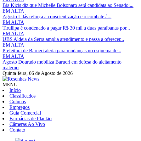
Bia Kicis diz que Michelle Bolsonaro será candidata ao Senado:...
EM ALTA
Agosto Lilás reforça a conscientização e o combate à...
EM ALTA
Tirullipa é condenado a pagar R$ 30 mil a duas paraibanas por...
EM ALTA
UBS Aldeia da Serra amplia atendimento e passa a oferecer...
EM ALTA
Prefeitura de Barueri alerta para mudanças no esquema de...
EM ALTA
Agosto Dourado mobiliza Barueri em defesa do aleitamento
materno
Quinta-feira,
06 de Agosto de 2026
MENU
Início
Classificados
Colunas
Empregos
Guia Comercial
Farmácias de Plantão
Câmeras Ao Vivo
Contato