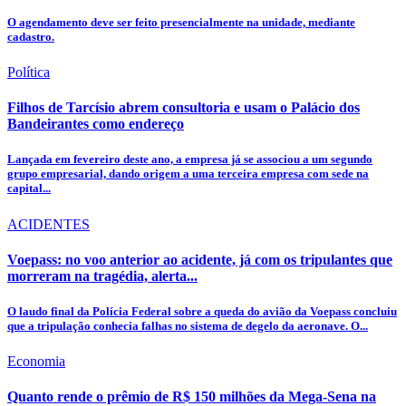
O agendamento deve ser feito presencialmente na unidade, mediante
cadastro.
Política
Filhos de Tarcísio abrem consultoria e usam o Palácio dos
Bandeirantes como endereço
Lançada em fevereiro deste ano, a empresa já se associou a um segundo
grupo empresarial, dando origem a uma terceira empresa com sede na
capital...
ACIDENTES
Voepass: no voo anterior ao acidente, já com os tripulantes que
morreram na tragédia, alerta...
O laudo final da Polícia Federal sobre a queda do avião da Voepass concluiu
que a tripulação conhecia falhas no sistema de degelo da aeronave. O...
Economia
Quanto rende o prêmio de R$ 150 milhões da Mega-Sena na