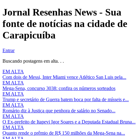
Jornal Resenhas News - Sua
fonte de notícias na cidade de
Carapicuíba
Entrar
Buscando postagens em alta. . .
EM ALTA
Com dois de Messi, Inter Miami vence Atlético San Luis pela...
EM ALTA
Mega-Sena, concurso 3038: confira os números sorteados
EM ALTA
Trump e secretário de Guerra batem boca por falta de mísseis e...
EM ALTA
Romário diz à Justiça que penhora de salário no Senado...
EM ALTA
O Ex-prefeito de Itapevi Igor Soares e a Deputada Estadual Bruna...
EM ALTA
Quanto rende o prêmio de R$ 150 milhões da Mega-Sena na...
EM ALTA