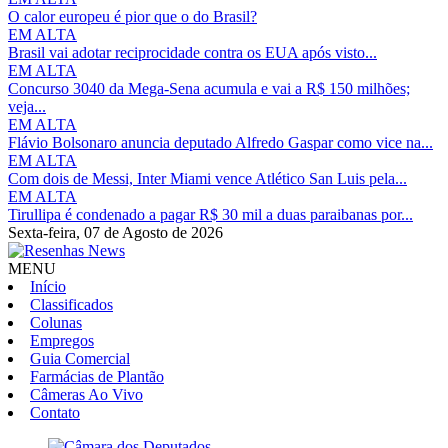
O calor europeu é pior que o do Brasil?
EM ALTA
Brasil vai adotar reciprocidade contra os EUA após visto...
EM ALTA
Concurso 3040 da Mega-Sena acumula e vai a R$ 150 milhões;
veja...
EM ALTA
Flávio Bolsonaro anuncia deputado Alfredo Gaspar como vice na...
EM ALTA
Com dois de Messi, Inter Miami vence Atlético San Luis pela...
EM ALTA
Tirullipa é condenado a pagar R$ 30 mil a duas paraibanas por...
Sexta-feira,
07 de Agosto de 2026
MENU
Início
Classificados
Colunas
Empregos
Guia Comercial
Farmácias de Plantão
Câmeras Ao Vivo
Contato