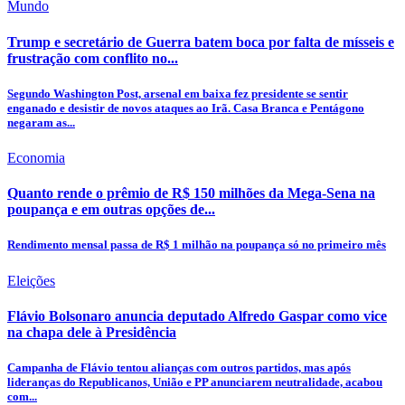
Mundo
Trump e secretário de Guerra batem boca por falta de mísseis e
frustração com conflito no...
Segundo Washington Post, arsenal em baixa fez presidente se sentir
enganado e desistir de novos ataques ao Irã. Casa Branca e Pentágono
negaram as...
Economia
Quanto rende o prêmio de R$ 150 milhões da Mega-Sena na
poupança e em outras opções de...
Rendimento mensal passa de R$ 1 milhão na poupança só no primeiro mês
Eleições
Flávio Bolsonaro anuncia deputado Alfredo Gaspar como vice
na chapa dele à Presidência
Campanha de Flávio tentou alianças com outros partidos, mas após
lideranças do Republicanos, União e PP anunciarem neutralidade, acabou
com...