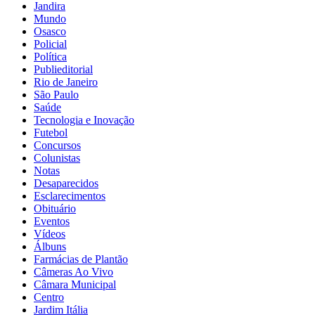
Jandira
Mundo
Osasco
Policial
Política
Publieditorial
Rio de Janeiro
São Paulo
Saúde
Tecnologia e Inovação
Futebol
Concursos
Colunistas
Notas
Desaparecidos
Esclarecimentos
Obituário
Eventos
Vídeos
Álbuns
Farmácias de Plantão
Câmeras Ao Vivo
Câmara Municipal
Centro
Jardim Itália