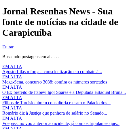
Jornal Resenhas News - Sua
fonte de notícias na cidade de
Carapicuíba
Entrar
Buscando postagens em alta. . .
EM ALTA
Agosto Lilás reforça a conscientização e o combate à...
EM ALTA
Mega-Sena, concurso 3038: confira os números sorteados
EM ALTA
O Ex-prefeito de Itapevi Igor Soares e a Deputada Estadual Bruna...
EM ALTA
Filhos de Tarcísio abrem consultoria e usam o Palácio dos...
EM ALTA
Romário diz à Justiça que penhora de salário no Senado...
EM ALTA
Voepass: no voo anterior ao acidente, já com os tripulantes que...
EM ALTA