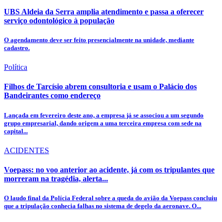
UBS Aldeia da Serra amplia atendimento e passa a oferecer
serviço odontológico à população
O agendamento deve ser feito presencialmente na unidade, mediante
cadastro.
Política
Filhos de Tarcísio abrem consultoria e usam o Palácio dos
Bandeirantes como endereço
Lançada em fevereiro deste ano, a empresa já se associou a um segundo
grupo empresarial, dando origem a uma terceira empresa com sede na
capital...
ACIDENTES
Voepass: no voo anterior ao acidente, já com os tripulantes que
morreram na tragédia, alerta...
O laudo final da Polícia Federal sobre a queda do avião da Voepass concluiu
que a tripulação conhecia falhas no sistema de degelo da aeronave. O...