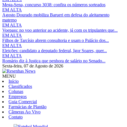
Mega-Sena, concurso 3038: confira os números sorteados
EM ALTA
Agosto Dourado mobiliza Barueri em defesa do aleitamento
materno
EM ALTA
Voepass: no voo anterior ao acidente, já com os tripulantes que...
EM ALTA
Filhos de Tarcísio abrem consultoria e usam o Palácio dos...
EM ALTA
Eleições: candidato a deputado federal, Igor Soares, quer...
EM ALTA
Romário diz à Justiça que penhora de salário no Senado...
Sexta-feira,
07 de Agosto de 2026
MENU
Início
Classificados
Colunas
Empregos
Guia Comercial
Farmácias de Plantão
Câmeras Ao Vivo
Contato