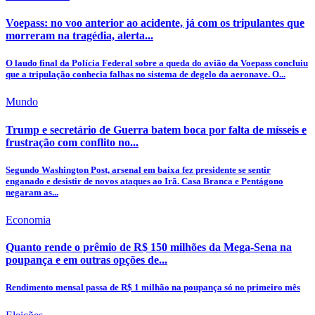
Voepass: no voo anterior ao acidente, já com os tripulantes que
morreram na tragédia, alerta...
O laudo final da Polícia Federal sobre a queda do avião da Voepass concluiu
que a tripulação conhecia falhas no sistema de degelo da aeronave. O...
Mundo
Trump e secretário de Guerra batem boca por falta de mísseis e
frustração com conflito no...
Segundo Washington Post, arsenal em baixa fez presidente se sentir
enganado e desistir de novos ataques ao Irã. Casa Branca e Pentágono
negaram as...
Economia
Quanto rende o prêmio de R$ 150 milhões da Mega-Sena na
poupança e em outras opções de...
Rendimento mensal passa de R$ 1 milhão na poupança só no primeiro mês