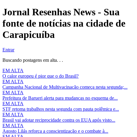
Jornal Resenhas News - Sua
fonte de notícias na cidade de
Carapicuíba
Entrar
Buscando postagens em alta. . .
EM ALTA
O calor europeu é pior que o do Brasil?
EM ALTA
Campanha Nacional de Multivacinação começa nesta segunda;...
EM ALTA
Prefeitura de Barueri alerta para mudanças no esquema de...
EM ALTA
STF retoma trabalhos nesta segunda com pauta polêmica e...
EM ALTA
Brasil vai adotar reciprocidade contra os EUA após visto...
EM ALTA
Agosto Lilás reforça a conscientização e o combate à...
EM ALTA