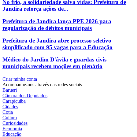
No frio, a solidariedade salva vidas: Prefeitura de
Jandira reforça ações de...
Prefeitura de Jandira lança PPE 2026 para
regularização de débitos municipais
Prefeitura de Jandira abre processo seletivo
simplificado com 95 vagas para a Educação
Médico do Jardim D'ávila e guardas civis
municipais recebem moções em plenário
Criar minha conta
Acompanhe-nos através das redes sociais
Barueri
Câmara dos Deputados
Carapicuíba
Cidades
Cotia
Cultura
Curiosidades
Economia
Educação