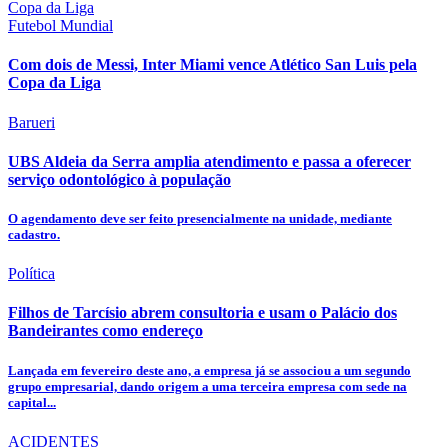
Futebol Mundial
Com dois de Messi, Inter Miami vence Atlético San Luis pela
Copa da Liga
Barueri
UBS Aldeia da Serra amplia atendimento e passa a oferecer
serviço odontológico à população
O agendamento deve ser feito presencialmente na unidade, mediante
cadastro.
Política
Filhos de Tarcísio abrem consultoria e usam o Palácio dos
Bandeirantes como endereço
Lançada em fevereiro deste ano, a empresa já se associou a um segundo
grupo empresarial, dando origem a uma terceira empresa com sede na
capital...
ACIDENTES