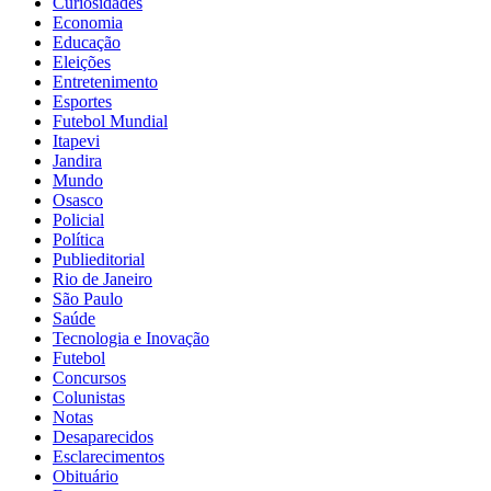
Curiosidades
Economia
Educação
Eleições
Entretenimento
Esportes
Futebol Mundial
Itapevi
Jandira
Mundo
Osasco
Policial
Política
Publieditorial
Rio de Janeiro
São Paulo
Saúde
Tecnologia e Inovação
Futebol
Concursos
Colunistas
Notas
Desaparecidos
Esclarecimentos
Obituário