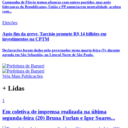
Campanha de Flávio tentou alianças com outros partidos, mas após
lideranças do Republicanos, União e PP anunciarem neutralidade, acabou
com...
Eleições
Após fim da greve, Tarcísio promete R$ 14 bilhões em
investimentos na CPTM
Declarações foram dadas pelo governador nesta quarta-feira (5), durante
agenda em São Sebastião, no Litoral Norte de São Paulo.
Veja Mais Publicações
+ Lidas
1
Em coletiva de imprensa realizada na última
segunda-feira (20) Bruna Furlan e Igor Soares...