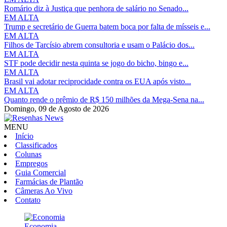
Romário diz à Justiça que penhora de salário no Senado...
EM ALTA
Trump e secretário de Guerra batem boca por falta de mísseis e...
EM ALTA
Filhos de Tarcísio abrem consultoria e usam o Palácio dos...
EM ALTA
STF pode decidir nesta quinta se jogo do bicho, bingo e...
EM ALTA
Brasil vai adotar reciprocidade contra os EUA após visto...
EM ALTA
Quanto rende o prêmio de R$ 150 milhões da Mega-Sena na...
Domingo,
09 de Agosto de 2026
MENU
Início
Classificados
Colunas
Empregos
Guia Comercial
Farmácias de Plantão
Câmeras Ao Vivo
Contato
Economia