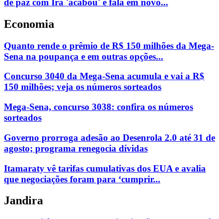
de paz com Irã 'acabou' e fala em novo...
Economia
Quanto rende o prêmio de R$ 150 milhões da Mega-
Sena na poupança e em outras opções...
Concurso 3040 da Mega-Sena acumula e vai a R$
150 milhões; veja os números sorteados
Mega-Sena, concurso 3038: confira os números
sorteados
Governo prorroga adesão ao Desenrola 2.0 até 31 de
agosto; programa renegocia dívidas
Itamaraty vê tarifas cumulativas dos EUA e avalia
que negociações foram para ‘cumprir...
Jandira