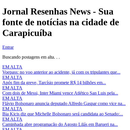
Jornal Resenhas News - Sua
fonte de notícias na cidade de
Carapicuíba
Entrar
Buscando postagens em alta. . .
EM ALTA
Voepass: no voo anterior ao acidente, já com os tripulantes que...
EM ALTA
Após fim da greve, Tarcísio promete R$ 14 bilhões em...
EM ALTA
Com dois de Messi, Inter Miami vence Atlético San Luis pela...
EM ALTA
Flávio Bolsonaro anuncia deputado Alfredo Gaspar como vice na...
EM ALTA
Bia Kicis diz que Michelle Bolsonaro será candidata ao Senado:...
EM ALTA
Caminhada abre programação do Agosto Lilás em Barueri na...
EM ALTA