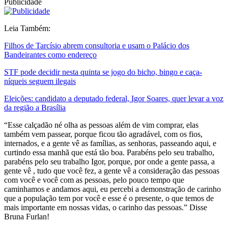
Publicidade
Leia Também:
Filhos de Tarcísio abrem consultoria e usam o Palácio dos
Bandeirantes como endereço
STF pode decidir nesta quinta se jogo do bicho, bingo e caça-
níqueis seguem ilegais
Eleições: candidato a deputado federal, Igor Soares, quer levar a voz
da região a Brasília
“Esse calçadão né olha as pessoas além de vim comprar, elas
também vem passear, porque ficou tão agradável, com os fios,
internados, e a gente vê as famílias, as senhoras, passeando aqui, e
curtindo essa manhã que está tão boa. Parabéns pelo seu trabalho,
parabéns pelo seu trabalho Igor, porque, por onde a gente passa, a
gente vê , tudo que você fez, a gente vê a consideração das pessoas
com você e você com as pessoas, pelo pouco tempo que
caminhamos e andamos aqui, eu percebi a demonstração de carinho
que a população tem por você e esse é o presente, o que temos de
mais importante em nossas vidas, o carinho das pessoas.” Disse
Bruna Furlan!