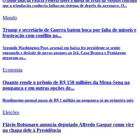
O laudo final da Polícia Federal sobre a queda do avião da Voepass concluiu
que a tripulação conhecia falhas no sistema de degelo da aeronave. O...
Mundo
Trump e secretário de Guerra batem boca por falta de mísseis e
frustração com conflito no...
Segundo Washington Post, arsenal em baixa fez presidente se sentir
enganado e desistir de novos ataques ao Irã. Casa Branca e Pentágono
negaram as...
Economia
Quanto rende o prêmio de R$ 150 milhões da Mega-Sena na
poupança e em outras opções de...
Rendimento mensal passa de R$ 1 milhão na poupança só no primeiro mês
Eleições
Flávio Bolsonaro anuncia deputado Alfredo Gaspar como vice
na chapa dele à Presidência