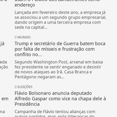
endereço
Lançada em fevereiro deste ano, a empresa já
se associou a um segundo grupo empresarial,
dando origem a uma terceira empresa com
sede na capital...
MUNDO
já
Trump e secretário de Guerra batem boca
por falta de mísseis e frustração com
conflito no...
ueda
Segundo Washington Post, arsenal em baixa
ação
fez presidente se sentir enganado e desistir
de novos ataques ao Irã. Casa Branca e
Pentágono negaram as...
ELEIÇÕES
Flávio Bolsonaro anuncia deputado
e em
Alfredo Gaspar como vice na chapa dele à
Presidência
 na
Campanha de Flávio tentou alianças com
outros partidos, mas após lideranças do