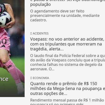
população
O agendamento deve ser feito
presencialmente na unidade, mediante
cadastro.
ACIDENTES
Voepass: no voo anterior ao acidente, 
com os tripulantes que morreram na
tragédia, alerta...
O laudo final da Polícia Federal sobre a q
do avião da Voepass concluiu que a tripul
conhecia falhas no sistema de degelo da
aeronave. O...
ence
ECONOMIA
Quanto rende o prêmio de R$ 150
milhões da Mega-Sena na poupança 
outras opções de...
Rendimento mensal passa de R$ 1 milhão
poupança só no primeiro mês