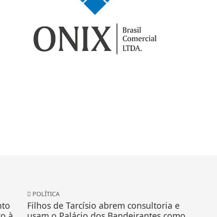
POLÍTICA
nto
Filhos de Tarcísio abrem consultoria e
co à
usam o Palácio dos Bandeirantes como