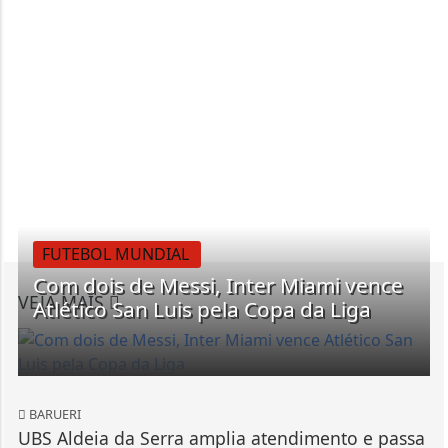
FUTEBOL MUNDIAL
Com dois de Messi, Inter Miami vence
VEJA MAIS
Atlético San Luis pela Copa da Liga
BARUERI
UBS Aldeia da Serra amplia atendimento e passa