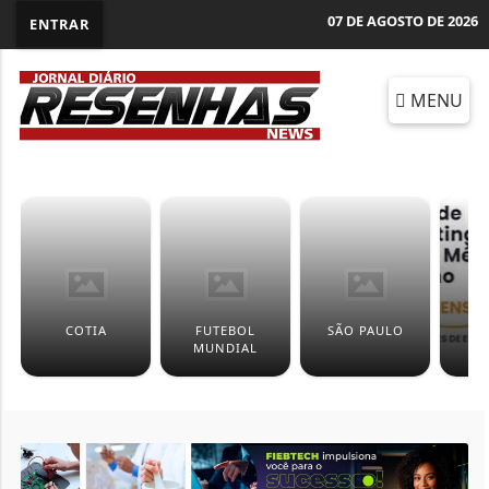
07 DE AGOSTO DE 2026
ENTRAR
MENU
COTIA
FUTEBOL
SÃO PAULO
ED
MUNDIAL