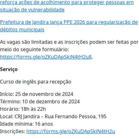
reforça ações de acolhimento para proteger pessoas em
situação de vulnerabilidade
Prefeitura de Jandira lança PPE 2026 para regularização de
débitos municipais
As vagas são limitadas e as inscrições podem ser feitas por
meio do seguinte formulário:
https://forms.gle/oZKuDApSkiN4tH2u8
.
Serviço
Curso de inglês para recepção
Início: 25 de novembro de 2024
Término: 10 de dezembro de 2024
Horário: 18h às 22h
Local: CRJ Jandira – Rua Fernando Pessoa, 195
Idade mínima: 16 anos
Inscrições:
https://forms.gle/oZKuDApSkiN4tH2u