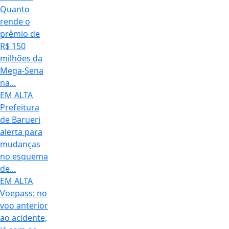
Quanto
rende o
prêmio de
R$ 150
milhões da
Mega-Sena
na...
EM ALTA
Prefeitura
de Barueri
alerta para
mudanças
no esquema
de...
EM ALTA
Voepass: no
voo anterior
ao acidente,