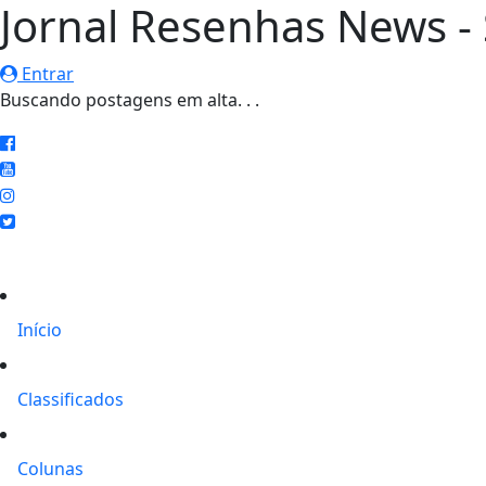
Jornal Resenhas News - 
Entrar
EM ALTA
STF retoma trabalhos nesta segunda com pauta polêmica e.
Início
Classificados
Colunas