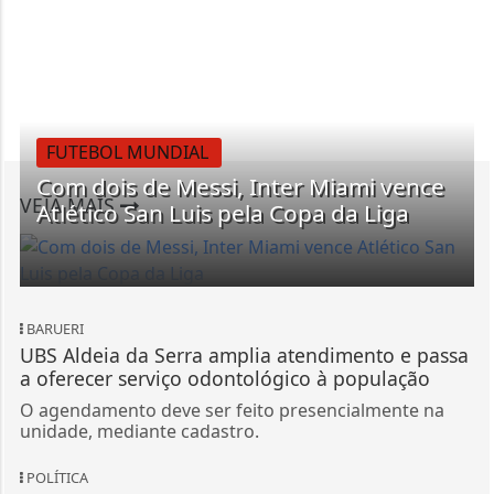
FUTEBOL MUNDIAL
Com dois de Messi, Inter Miami vence
VEJA MAIS
Atlético San Luis pela Copa da Liga
BARUERI
UBS Aldeia da Serra amplia atendimento e passa
a oferecer serviço odontológico à população
O agendamento deve ser feito presencialmente na
unidade, mediante cadastro.
POLÍTICA