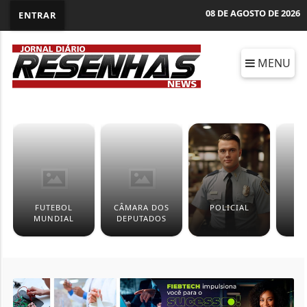
08 DE AGOSTO DE 2026
ENTRAR
MENU
FUTEBOL
CÂMARA DOS
POLICIAL
O
MUNDIAL
DEPUTADOS