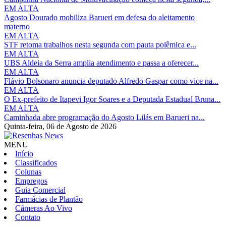
EM ALTA
Agosto Dourado mobiliza Barueri em defesa do aleitamento
materno
EM ALTA
STF retoma trabalhos nesta segunda com pauta polêmica e...
EM ALTA
UBS Aldeia da Serra amplia atendimento e passa a oferecer...
EM ALTA
Flávio Bolsonaro anuncia deputado Alfredo Gaspar como vice na...
EM ALTA
O Ex-prefeito de Itapevi Igor Soares e a Deputada Estadual Bruna...
EM ALTA
Caminhada abre programação do Agosto Lilás em Barueri na...
Quinta-feira,
06 de Agosto de 2026
MENU
Início
Classificados
Colunas
Empregos
Guia Comercial
Farmácias de Plantão
Câmeras Ao Vivo
Contato