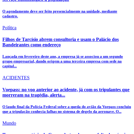
O agendamento deve ser feito presencialmente na unidade, mediante
cadastro.
Política
Filhos de Tarcísio abrem consultoria e usam o Palácio dos
Bandeirantes como endereço
Lançada em fevereiro deste ano, a empresa já se associou a um segundo
grupo empresarial, dando origem a uma terceira empresa com sede na
capital...
ACIDENTES
Voepass: no voo anterior ao acidente, já com os tripulantes que
morreram na tragédia, alerta...
O laudo final da Polícia Federal sobre a queda do avião da Voepass concluiu
que a tripulação conhecia falhas no sistema de degelo da aeronave. O...
Mundo