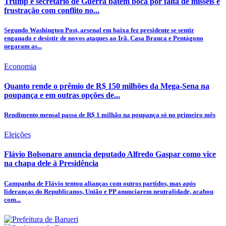
Trump e secretário de Guerra batem boca por falta de mísseis e
frustração com conflito no...
Segundo Washington Post, arsenal em baixa fez presidente se sentir
enganado e desistir de novos ataques ao Irã. Casa Branca e Pentágono
negaram as...
Economia
Quanto rende o prêmio de R$ 150 milhões da Mega-Sena na
poupança e em outras opções de...
Rendimento mensal passa de R$ 1 milhão na poupança só no primeiro mês
Eleições
Flávio Bolsonaro anuncia deputado Alfredo Gaspar como vice
na chapa dele à Presidência
Campanha de Flávio tentou alianças com outros partidos, mas após
lideranças do Republicanos, União e PP anunciarem neutralidade, acabou
com...