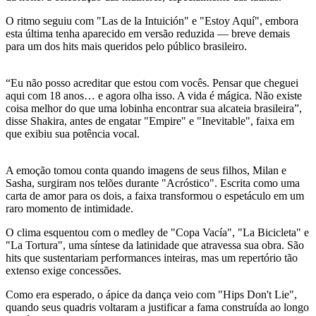
O ritmo seguiu com "Las de la Intuición" e "Estoy Aquí", embora
esta última tenha aparecido em versão reduzida — breve demais
para um dos hits mais queridos pelo público brasileiro.
“Eu não posso acreditar que estou com vocês. Pensar que cheguei
aqui com 18 anos… e agora olha isso. A vida é mágica. Não existe
coisa melhor do que uma lobinha encontrar sua alcateia brasileira”,
disse Shakira, antes de engatar "Empire" e "Inevitable", faixa em
que exibiu sua potência vocal.
A emoção tomou conta quando imagens de seus filhos, Milan e
Sasha, surgiram nos telões durante "Acróstico". Escrita como uma
carta de amor para os dois, a faixa transformou o espetáculo em um
raro momento de intimidade.
O clima esquentou com o medley de "Copa Vacía", "La Bicicleta" e
"La Tortura", uma síntese da latinidade que atravessa sua obra. São
hits que sustentariam performances inteiras, mas um repertório tão
extenso exige concessões.
Como era esperado, o ápice da dança veio com "Hips Don't Lie",
quando seus quadris voltaram a justificar a fama construída ao longo