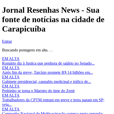
Jornal Resenhas News - Sua
fonte de notícias na cidade de
Carapicuíba
Entrar
Buscando postagens em alta. . .
EM ALTA
Romário diz à Justiça que penhora de salário no Senado...
EM ALTA
Após fim da greve, Tarcísio promete R$ 14 bilhões em...
EM ALTA
Gabinete presidencial, cannabis medicinal e tráfico de...
EM ALTA
Pedrinho se torna o Maestro do time do Zenit
EM ALTA
Trabalhadores da CPTM entram em greve e trens param em SP;
veja...
EM ALTA
Campanha Nacional de Multivacinação começa nesta segunda;...