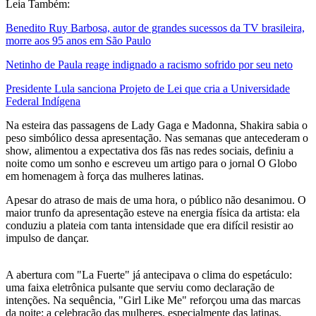
Leia Também:
Benedito Ruy Barbosa, autor de grandes sucessos da TV brasileira,
morre aos 95 anos em São Paulo
Netinho de Paula reage indignado a racismo sofrido por seu neto
Presidente Lula sanciona Projeto de Lei que cria a Universidade
Federal Indígena
Na esteira das passagens de Lady Gaga e Madonna, Shakira sabia o
peso simbólico dessa apresentação. Nas semanas que antecederam o
show, alimentou a expectativa dos fãs nas redes sociais, definiu a
noite como um sonho e escreveu um artigo para o jornal O Globo
em homenagem à força das mulheres latinas.
Apesar do atraso de mais de uma hora, o público não desanimou. O
maior trunfo da apresentação esteve na energia física da artista: ela
conduziu a plateia com tanta intensidade que era difícil resistir ao
impulso de dançar.
A abertura com "La Fuerte" já antecipava o clima do espetáculo:
uma faixa eletrônica pulsante que serviu como declaração de
intenções. Na sequência, "Girl Like Me" reforçou uma das marcas
da noite: a celebração das mulheres, especialmente das latinas.