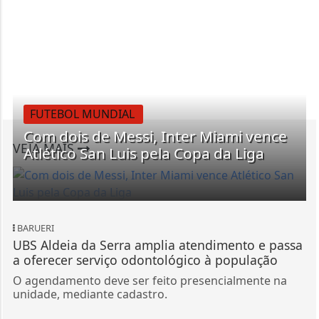
FUTEBOL MUNDIAL
Com dois de Messi, Inter Miami vence
VEJA MAIS
Atlético San Luis pela Copa da Liga
BARUERI
UBS Aldeia da Serra amplia atendimento e passa
a oferecer serviço odontológico à população
O agendamento deve ser feito presencialmente na
unidade, mediante cadastro.