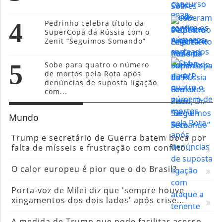
4
Pedrinho celebra título da
SuperCopa da Rússia com o
Zenit “Seguimos Somando”
5
Sobe para quatro o número
de mortos pela Rota após
denúncias de suposta ligação
com...
Mundo
Trump e secretário de Guerra batem boca por
falta de mísseis e frustração com conflito...
O calor europeu é pior que o do Brasil?
Porta-voz de Milei diz que 'sempre houve
xingamentos dos dois lados' após crise...
A medida de Trump que pode facilitar acesso