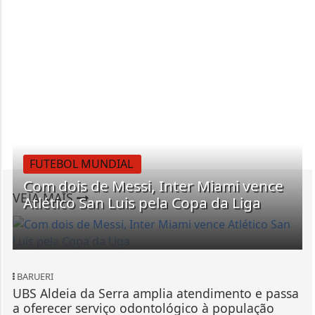
FUTEBOL MUNDIAL
Com dois de Messi, Inter Miami vence
VEJA MAIS
Atlético San Luis pela Copa da Liga
BARUERI
UBS Aldeia da Serra amplia atendimento e passa
a oferecer serviço odontológico à população