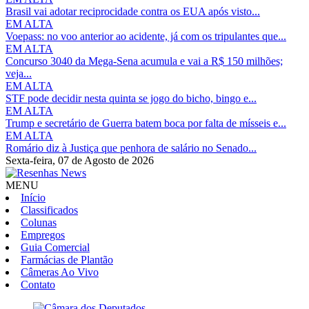
Brasil vai adotar reciprocidade contra os EUA após visto...
EM ALTA
Voepass: no voo anterior ao acidente, já com os tripulantes que...
EM ALTA
Concurso 3040 da Mega-Sena acumula e vai a R$ 150 milhões;
veja...
EM ALTA
STF pode decidir nesta quinta se jogo do bicho, bingo e...
EM ALTA
Trump e secretário de Guerra batem boca por falta de mísseis e...
EM ALTA
Romário diz à Justiça que penhora de salário no Senado...
Sexta-feira,
07 de Agosto de 2026
MENU
Início
Classificados
Colunas
Empregos
Guia Comercial
Farmácias de Plantão
Câmeras Ao Vivo
Contato