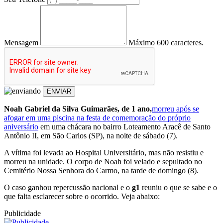
Mensagem
Máximo 600 caracteres.
ENVIAR
Noah Gabriel da Silva Guimarães, de 1 ano,
morreu após se
afogar em uma piscina na festa de comemoração do próprio
aniversário
em uma chácara no bairro Loteamento Aracê de Santo
Antônio II, em São Carlos (SP), na noite de sábado (7).
A vítima foi levada ao Hospital Universitário, mas não resistiu e
morreu na unidade. O corpo de Noah foi velado e sepultado no
Cemitério Nossa Senhora do Carmo, na tarde de domingo (8).
O caso ganhou repercussão nacional e o
g1
reuniu o que se sabe e o
que falta esclarecer sobre o ocorrido. Veja abaixo:
Publicidade