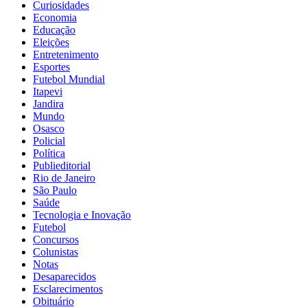
Curiosidades
Economia
Educação
Eleições
Entretenimento
Esportes
Futebol Mundial
Itapevi
Jandira
Mundo
Osasco
Policial
Política
Publieditorial
Rio de Janeiro
São Paulo
Saúde
Tecnologia e Inovação
Futebol
Concursos
Colunistas
Notas
Desaparecidos
Esclarecimentos
Obituário