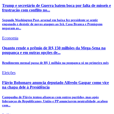
Trump e secretário de Guerra batem boca por falta de mísseis e
frustração com conflito no...
Segundo Washington Post, arsenal em baixa fez presidente se sentir
enganado e desistir de novos ataques ao Irã. Casa Branca e Pentágono
negaram as...
Economia
Quanto rende o prêmio de R$ 150 milhões da Mega-Sena na
poupança e em outras opções de...
Rendimento mensal passa de R$ 1 milhão na poupança só no primeiro mês
Eleições
Flávio Bolsonaro anuncia deputado Alfredo Gaspar como vice
na chapa dele à Presidência
Campanha de Flávio tentou alianças com outros partidos, mas após
lideranças do Republicanos, União e PP anunciarem neutralidade, acabou
com...