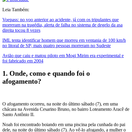
Leia Também:
Voepass: no voo anterior ao acidente, já com os tripulantes que
morreram na tragédia, alerta de falha no sistema de degelo da asa
direita tocou 8 vezes
IML tenta identificar homem que morreu em ventania de 100 km/h
no litoral de SP; mais quatro pessoas morreram no Sudeste
Avião que caiu e matou piloto em Mogi Mirim era experimental e
foi fabricado em 2004
1. Onde, como e quando foi o
afogamento?
O afogamento ocorreu, na noite do último sábado (7), em uma
chácara na Avenida Cesarino Bruno, no bairro Loteamento Aracê de
Santo Antônio II.
Noah foi encontrado boiando em uma piscina pela cunhada do pai
dele, na noite do último sábado (7). Ao vê-lo afogando, a mulher o