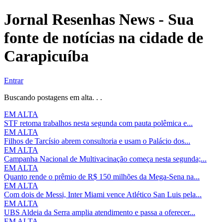
Jornal Resenhas News - Sua
fonte de notícias na cidade de
Carapicuíba
Entrar
Buscando postagens em alta. . .
EM ALTA
STF retoma trabalhos nesta segunda com pauta polêmica e...
EM ALTA
Filhos de Tarcísio abrem consultoria e usam o Palácio dos...
EM ALTA
Campanha Nacional de Multivacinação começa nesta segunda;...
EM ALTA
Quanto rende o prêmio de R$ 150 milhões da Mega-Sena na...
EM ALTA
Com dois de Messi, Inter Miami vence Atlético San Luis pela...
EM ALTA
UBS Aldeia da Serra amplia atendimento e passa a oferecer...
EM ALTA