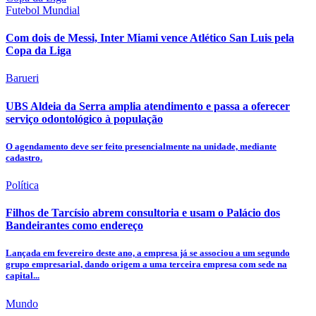
Futebol Mundial
Com dois de Messi, Inter Miami vence Atlético San Luis pela
Copa da Liga
Barueri
UBS Aldeia da Serra amplia atendimento e passa a oferecer
serviço odontológico à população
O agendamento deve ser feito presencialmente na unidade, mediante
cadastro.
Política
Filhos de Tarcísio abrem consultoria e usam o Palácio dos
Bandeirantes como endereço
Lançada em fevereiro deste ano, a empresa já se associou a um segundo
grupo empresarial, dando origem a uma terceira empresa com sede na
capital...
Mundo