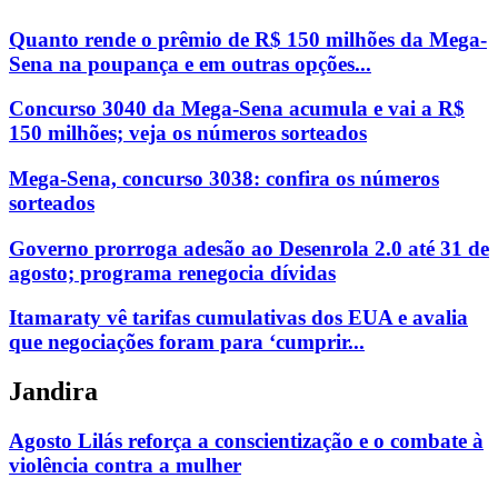
Quanto rende o prêmio de R$ 150 milhões da Mega-
Sena na poupança e em outras opções...
Concurso 3040 da Mega-Sena acumula e vai a R$
150 milhões; veja os números sorteados
Mega-Sena, concurso 3038: confira os números
sorteados
Governo prorroga adesão ao Desenrola 2.0 até 31 de
agosto; programa renegocia dívidas
Itamaraty vê tarifas cumulativas dos EUA e avalia
que negociações foram para ‘cumprir...
Jandira
Agosto Lilás reforça a conscientização e o combate à
violência contra a mulher