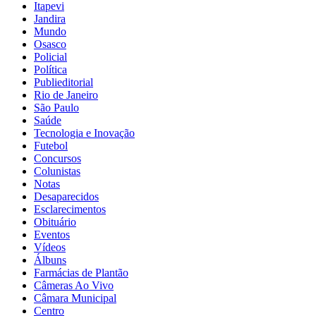
Itapevi
Jandira
Mundo
Osasco
Policial
Política
Publieditorial
Rio de Janeiro
São Paulo
Saúde
Tecnologia e Inovação
Futebol
Concursos
Colunistas
Notas
Desaparecidos
Esclarecimentos
Obituário
Eventos
Vídeos
Álbuns
Farmácias de Plantão
Câmeras Ao Vivo
Câmara Municipal
Centro