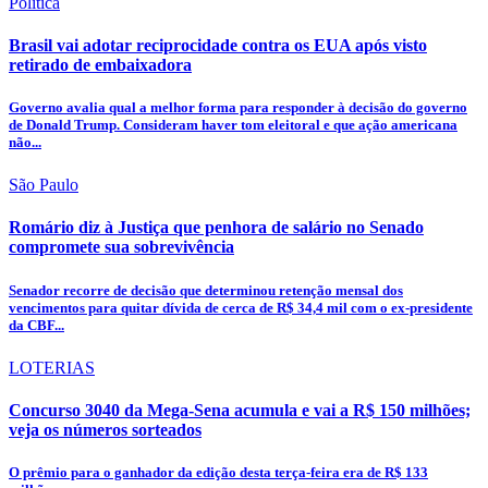
Política
Brasil vai adotar reciprocidade contra os EUA após visto
retirado de embaixadora
Governo avalia qual a melhor forma para responder à decisão do governo
de Donald Trump. Consideram haver tom eleitoral e que ação americana
não...
São Paulo
Romário diz à Justiça que penhora de salário no Senado
compromete sua sobrevivência
Senador recorre de decisão que determinou retenção mensal dos
vencimentos para quitar dívida de cerca de R$ 34,4 mil com o ex-presidente
da CBF...
LOTERIAS
Concurso 3040 da Mega-Sena acumula e vai a R$ 150 milhões;
veja os números sorteados
O prêmio para o ganhador da edição desta terça-feira era de R$ 133