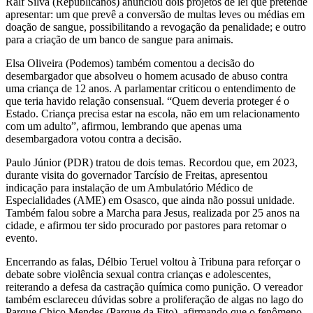
Ralf Silva (Republicanos) anunciou dois projetos de lei que pretende
apresentar: um que prevê a conversão de multas leves ou médias em
doação de sangue, possibilitando a revogação da penalidade; e outro
para a criação de um banco de sangue para animais.
Elsa Oliveira (Podemos) também comentou a decisão do
desembargador que absolveu o homem acusado de abuso contra
uma criança de 12 anos. A parlamentar criticou o entendimento de
que teria havido relação consensual. “Quem deveria proteger é o
Estado. Criança precisa estar na escola, não em um relacionamento
com um adulto”, afirmou, lembrando que apenas uma
desembargadora votou contra a decisão.
Paulo Júnior (PDR) tratou de dois temas. Recordou que, em 2023,
durante visita do governador Tarcísio de Freitas, apresentou
indicação para instalação de um Ambulatório Médico de
Especialidades (AME) em Osasco, que ainda não possui unidade.
Também falou sobre a Marcha para Jesus, realizada por 25 anos na
cidade, e afirmou ter sido procurado por pastores para retomar o
evento.
Encerrando as falas, Délbio Teruel voltou à Tribuna para reforçar o
debate sobre violência sexual contra crianças e adolescentes,
reiterando a defesa da castração química como punição. O vereador
também esclareceu dúvidas sobre a proliferação de algas no lago do
Parque Chico Mendes (Parque da Fito), afirmando que o fenômeno