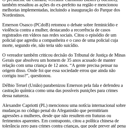
também ressaltou as ações do ex-prefeito na região e mencionou
melhorias implementadas, incluindo a inauguração do Parque dos
Nordestinos.
Emerson Osasco (PCdoB) retomou o debate sobre feminicídio e
violência contra a mulher, destacando a recorrência de casos
registrados em vídeos nas redes sociais. Citou o episódio de um
policial que agrediu a companheira e o caso de uma policial cuja
morte, segundo ele, não teria sido suicídio.
O vereador também criticou decisão do Tribunal de Justiça de Minas
Gerais que absolveu um homem de 35 anos acusado de manter
relação com uma criança de 12 anos. “A gente precisa pensar na
origem disso. Onde foi que essa sociedade errou que ainda não
corrigiu isso?”, questionou.
Délbio Teruel (União) parabenizou Emerson pela fala e defendeu a
castração química como uma das possíveis punições para crimes
dessa natureza.
Alexandre Capriotti (PL) mencionou uma notícia internacional sobre
mudanças no código penal do Afeganistão que permitiriam
agressões a mulheres, desde que não resultem em fraturas ou
ferimentos aparentes. Em contraponto, citou a política chinesa de
tolerância zero para crimes contra crianças, que pode prever até pena