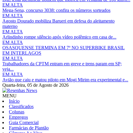
EM ALTA
Mega-Sena, concurso 3038: confira os números sorteados
EM ALTA
Agosto Dourado mobiliza Barueri em defesa do aleitamento
materno
EM ALTA
Arlindinho rompe silêncio após vídeo polêmico em casa de...
EM ALTA
OSASQUENSE TERMINA EM 7º NO SUPERBIKE BRASIL
EM INTERLAGOS
EM ALTA
Trabalhadores da CPTM entram em greve e trens param em SP;
veja...
EM ALTA
Avião que caiu e matou piloto em Mogi Mirim era experimental e...
Quarta-feira,
05 de Agosto de 2026
MENU
Início
Classificados
Colunas
Empregos
Guia Comercial
Farmácias de Plantão