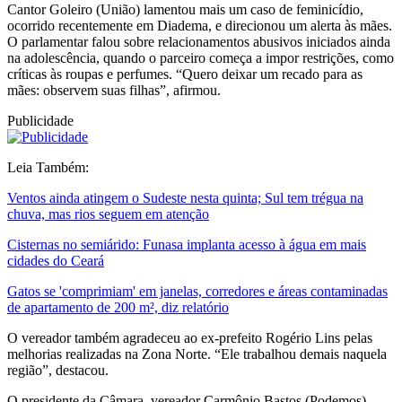
Cantor Goleiro (União) lamentou mais um caso de feminicídio,
ocorrido recentemente em Diadema, e direcionou um alerta às mães.
O parlamentar falou sobre relacionamentos abusivos iniciados ainda
na adolescência, quando o parceiro começa a impor restrições, como
críticas às roupas e perfumes. “Quero deixar um recado para as
mães: observem suas filhas”, afirmou.
Publicidade
Leia Também:
Ventos ainda atingem o Sudeste nesta quinta; Sul tem trégua na
chuva, mas rios seguem em atenção
Cisternas no semiárido: Funasa implanta acesso à água em mais
cidades do Ceará
Gatos se 'comprimiam' em janelas, corredores e áreas contaminadas
de apartamento de 200 m², diz relatório
O vereador também agradeceu ao ex-prefeito Rogério Lins pelas
melhorias realizadas na Zona Norte. “Ele trabalhou demais naquela
região”, destacou.
O presidente da Câmara, vereador Carmônio Bastos (Podemos),