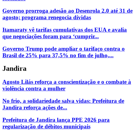
Governo prorroga adesão ao Desenrola 2.0 até 31 de
agosto; programa renegocia dívidas
Itamaraty vê tarifas cumulativas dos EUA e avalia
que negociações foram para ‘cumprir...
Governo Trump pode ampliar o tarifaço contra o
Brasil de 25% para 37,5% no fim de julho,...
Jandira
Agosto Lilás reforça a conscientização e o combate à
violência contra a mulher
No frio, a solidariedade salva vidas: Prefeitura de
Jandira reforça ações de...
Prefeitura de Jandira lança PPE 2026 para
regularização de débitos municipais