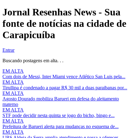
Jornal Resenhas News - Sua
fonte de notícias na cidade de
Carapicuíba
Entrar
Buscando postagens em alta. . .
EM ALTA
Com dois de Messi, Inter Miami vence Atlético San Luis pela...
EM ALTA
Tirullipa é condenado a pagar R$ 30 mil a duas paraibanas por...
EM ALTA
Agosto Dourado mobiliza Barueri em defesa do aleitamento
materno
EM ALTA
STF pode decidir nesta quinta se jogo do bicho, bingo e...
EM ALTA
Prefeitura de Barueri alerta para mudanças no esquema de...
EM ALTA
UBS Aldeia da Serra amplia atendimento e passa a oferecer...