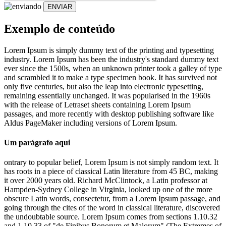
ENVIAR
Exemplo de conteúdo
Lorem Ipsum is simply dummy text of the printing and typesetting
industry. Lorem Ipsum has been the industry's standard dummy text
ever since the 1500s, when an unknown printer took a galley of type
and scrambled it to make a type specimen book. It has survived not
only five centuries, but also the leap into electronic typesetting,
remaining essentially unchanged. It was popularised in the 1960s
with the release of Letraset sheets containing Lorem Ipsum
passages, and more recently with desktop publishing software like
Aldus PageMaker including versions of Lorem Ipsum.
Um parágrafo aqui
ontrary to popular belief, Lorem Ipsum is not simply random text. It
has roots in a piece of classical Latin literature from 45 BC, making
it over 2000 years old. Richard McClintock, a Latin professor at
Hampden-Sydney College in Virginia, looked up one of the more
obscure Latin words, consectetur, from a Lorem Ipsum passage, and
going through the cites of the word in classical literature, discovered
the undoubtable source. Lorem Ipsum comes from sections 1.10.32
and 1.10.33 of "de Finibus Bonorum et Malorum" (The Extremes of