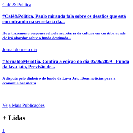
Café & Política
#Café&Política, Paulo miranda fala sobre os desafios que está
encontrando na secretaria da...
Hoje trazemos o responsável pela secretaria da cultura em curitiba aonde
ele irá abordar sobre o fundo destinado...
Jornal do meio dia
#JornaldoMeioDia, Confira a edição do dia 05/06/2059 - Funda
da lava jato, Previsão de...
A disputa pelo dinheiro do fundo da Lava Jato, Boas notícias para a
economia brasileira
Veja Mais Publicações
+ Lidas
1