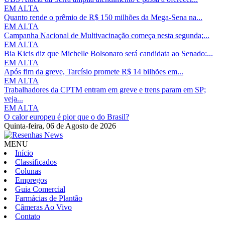
EM ALTA
Quanto rende o prêmio de R$ 150 milhões da Mega-Sena na...
EM ALTA
Campanha Nacional de Multivacinação começa nesta segunda;...
EM ALTA
Bia Kicis diz que Michelle Bolsonaro será candidata ao Senado:...
EM ALTA
Após fim da greve, Tarcísio promete R$ 14 bilhões em...
EM ALTA
Trabalhadores da CPTM entram em greve e trens param em SP;
veja...
EM ALTA
O calor europeu é pior que o do Brasil?
Quinta-feira,
06 de Agosto de 2026
MENU
Início
Classificados
Colunas
Empregos
Guia Comercial
Farmácias de Plantão
Câmeras Ao Vivo
Contato