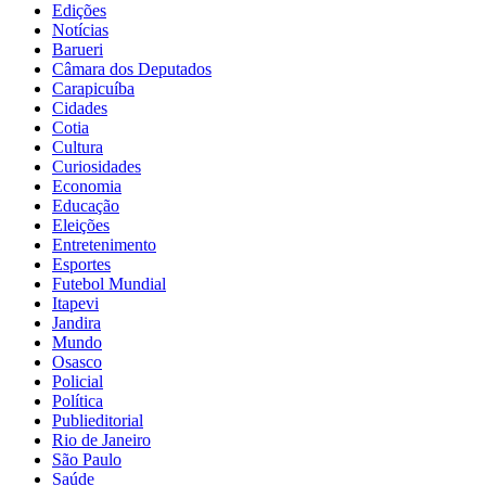
Edições
Notícias
Barueri
Câmara dos Deputados
Carapicuíba
Cidades
Cotia
Cultura
Curiosidades
Economia
Educação
Eleições
Entretenimento
Esportes
Futebol Mundial
Itapevi
Jandira
Mundo
Osasco
Policial
Política
Publieditorial
Rio de Janeiro
São Paulo
Saúde