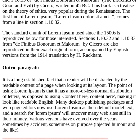
Good and Evil) by Cicero, written in 45 BC. This book is a treatise
on the theory of ethics, very popular during the Renaissance. The
first line of Lorem Ipsum, "Lorem ipsum dolor sit amet..", comes
from a line in section 1.10.32.
The standard chunk of Lorem Ipsum used since the 1500s is
reproduced below for those interested. Sections 1.10.32 and 1.10.33
from "de Finibus Bonorum et Malorum" by Cicero are also
reproduced in their exact original form, accompanied by English
versions from the 1914 translation by H. Rackham.
Outro parágrafo
It is a long established fact that a reader will be distracted by the
readable content of a page when looking at its layout. The point of
using Lorem Ipsum is that it has a more-or-less normal distribution
of letters, as opposed to using 'Content here, content here', making it
look like readable English. Many desktop publishing packages and
web page editors now use Lorem Ipsum as their default model text,
and a search for 'lorem ipsum' will uncover many web sites still in
their infancy. Various versions have evolved over the years,
sometimes by accident, sometimes on purpose (injected humour and
the like).