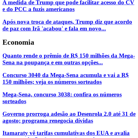
A medida de Trump que pode facilitar acesso do CV
e do PCC a fuzis americanos
Após nova troca de ataques, Trump diz que acordo
de paz com Irã 'acabou' e fala em novo...
Economia
Quanto rende o prêmio de R$ 150 milhões da Mega-
Sena na poupança e em outras opções...
Concurso 3040 da Mega-Sena acumula e vai a R$
150 milhões; veja os números sorteados
Mega-Sena, concurso 3038: confira os números
sorteados
Governo prorroga adesão ao Desenrola 2.0 até 31 de
agosto; programa renegocia dívidas
Itamaraty vê tarifas cumulativas dos EUA e avalia