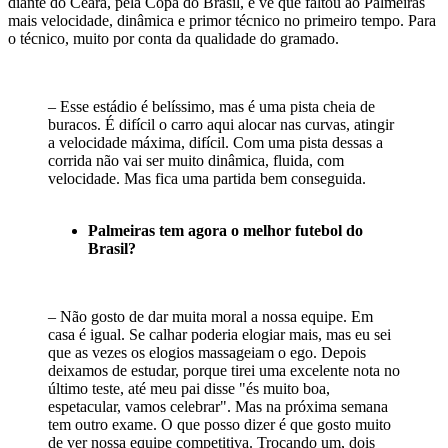
diante do Ceará, pela Copa do Brasil, e vê que faltou ao Palmeiras
mais velocidade, dinâmica e primor técnico no primeiro tempo. Para
o técnico, muito por conta da qualidade do gramado.
– Esse estádio é belíssimo, mas é uma pista cheia de
buracos. É difícil o carro aqui alocar nas curvas, atingir
a velocidade máxima, difícil. Com uma pista dessas a
corrida não vai ser muito dinâmica, fluida, com
velocidade. Mas fica uma partida bem conseguida.
Palmeiras tem agora o melhor futebol do
Brasil?
– Não gosto de dar muita moral a nossa equipe. Em
casa é igual. Se calhar poderia elogiar mais, mas eu sei
que as vezes os elogios massageiam o ego. Depois
deixamos de estudar, porque tirei uma excelente nota no
último teste, até meu pai disse "és muito boa,
espetacular, vamos celebrar". Mas na próxima semana
tem outro exame. O que posso dizer é que gosto muito
de ver nossa equipe competitiva. Trocando um, dois