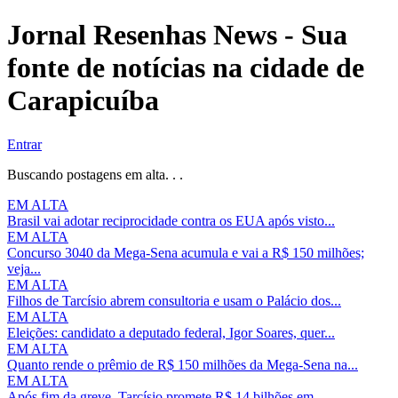
Jornal Resenhas News - Sua
fonte de notícias na cidade de
Carapicuíba
Entrar
Buscando postagens em alta. . .
EM ALTA
Brasil vai adotar reciprocidade contra os EUA após visto...
EM ALTA
Concurso 3040 da Mega-Sena acumula e vai a R$ 150 milhões;
veja...
EM ALTA
Filhos de Tarcísio abrem consultoria e usam o Palácio dos...
EM ALTA
Eleições: candidato a deputado federal, Igor Soares, quer...
EM ALTA
Quanto rende o prêmio de R$ 150 milhões da Mega-Sena na...
EM ALTA
Após fim da greve, Tarcísio promete R$ 14 bilhões em...