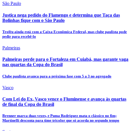
São Paulo
Justiça nega pedido do Flamengo e determina que Taça das
Bolinhas fique com o São Paulo
Troféu ainda está com a Caixa Econômica Federal, mas clube paulista pode
pedir para recebê-lo
Palmeiras
Palmeiras perde para o Fortaleza em Cuiabá, mas garante vaga
nas quartas da Copa do Brasil
Clube paulista avança para a próxima fase com 5 a 3 no agregado
Vasco
Com Lei do Ex, Vasco vence o Fluminense e avança às quartas
de final da Copa do Brasil
Brenner marca duas vezes, e Puma Rodríguez mata o clássico no fim;
Martinelli desconta para time tricolor que só acorda no segundo tempo