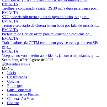
EM ALTA
Tirullipa é condenado a pagar R$ 30 mil a duas paraibanas por...
EM ALTA
STF pode decidir nesta quinta se jogo do bicho, bingo e...
EM ALTA
Trump e secretário de Guerra batem boca por falta de mísseis e...
EM ALTA
Prefeitura de Barueri alerta para mudanças no esquema de...
EM ALTA
Trabalhadores da CPTM entram em greve e trens param em SP;
veja...
EM ALTA
Voepass: no voo anterior ao acidente, já com os tripulantes que...
Sexta-feira,
07 de Agosto de 2026
MENU
Início
Classificados
Colunas
Empregos
Guia Comercial
Farmácias de Plantão
Câmeras Ao Vivo
Contato