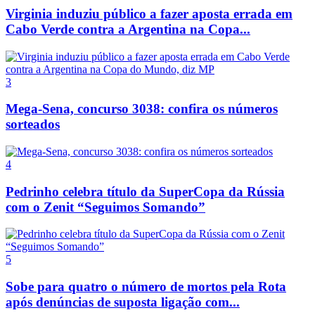
Virginia induziu público a fazer aposta errada em
Cabo Verde contra a Argentina na Copa...
3
Mega-Sena, concurso 3038: confira os números
sorteados
4
Pedrinho celebra título da SuperCopa da Rússia
com o Zenit “Seguimos Somando”
5
Sobe para quatro o número de mortos pela Rota
após denúncias de suposta ligação com...