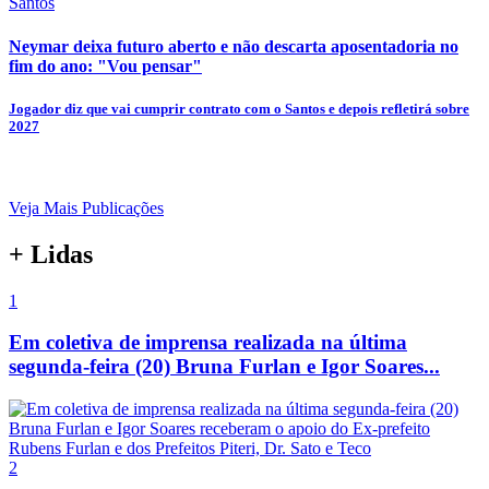
Santos
Neymar deixa futuro aberto e não descarta aposentadoria no
fim do ano: "Vou pensar"
Jogador diz que vai cumprir contrato com o Santos e depois refletirá sobre
2027
Veja Mais Publicações
+ Lidas
1
Em coletiva de imprensa realizada na última
segunda-feira (20) Bruna Furlan e Igor Soares...
2