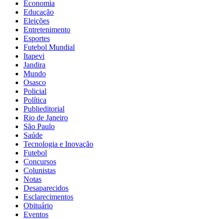
Economia
Educação
Eleições
Entretenimento
Esportes
Futebol Mundial
Itapevi
Jandira
Mundo
Osasco
Policial
Política
Publieditorial
Rio de Janeiro
São Paulo
Saúde
Tecnologia e Inovação
Futebol
Concursos
Colunistas
Notas
Desaparecidos
Esclarecimentos
Obituário
Eventos