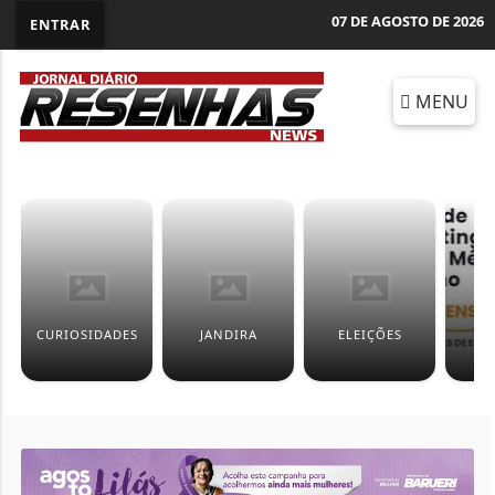
07 DE AGOSTO DE 2026
ENTRAR
MENU
CURIOSIDADES
JANDIRA
ELEIÇÕES
ED