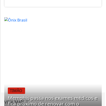
TIMÃO
Memphis passa nos exames médicos e
VEJA MAIS
fica próximo de renovar com o