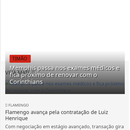
TIMÃO
Memphis passa nos exames médicos e
VEJA MAIS
fica próximo de renovar com o
Corinthians
FLAMENGO
Flamengo avança pela contratação de Luiz
Henrique
Com negociação em estágio avançado, transação gira