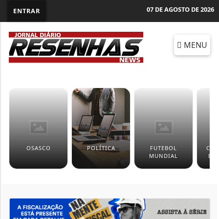
07 DE AGOSTO DE 2026
ENTRAR
MENU
OSASCO
POLÍTICA
FUTEBOL
CÂM
MUNDIAL
DE