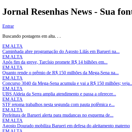
Jornal Resenhas News - Sua font
Entrar
Buscando postagens em alta. . .
EM ALTA
Caminhada abre programação do Agosto Lilás em Barueri na...
EM ALTA
Após fim da greve, Tarcísio promete R$ 14 bilhões em...
EM ALTA
Quanto rende o prêmio de R$ 150 milhões da Mega-Sena na...
EM ALTA
Concurso 3040 da Mega-Sena acumula e vai a R$ 150 milhões; veja..
EM ALTA
UBS Aldeia da Serra amplia atendimento e passa a oferecer...
EM ALTA
STF retoma trabalhos nesta segunda com pauta polêmica e...
EM ALTA
Prefeitura de Barueri alerta para mudanças no esquema de...
EM ALTA
Agosto Dourado mobiliza Barueri em defesa do aleitamento materno
EM ALTA