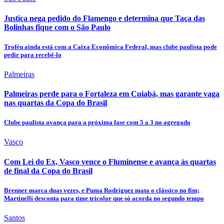
Justiça nega pedido do Flamengo e determina que Taça das
Bolinhas fique com o São Paulo
Troféu ainda está com a Caixa Econômica Federal, mas clube paulista pode
pedir para recebê-lo
Palmeiras
Palmeiras perde para o Fortaleza em Cuiabá, mas garante vaga
nas quartas da Copa do Brasil
Clube paulista avança para a próxima fase com 5 a 3 no agregado
Vasco
Com Lei do Ex, Vasco vence o Fluminense e avança às quartas
de final da Copa do Brasil
Brenner marca duas vezes, e Puma Rodríguez mata o clássico no fim;
Martinelli desconta para time tricolor que só acorda no segundo tempo
Santos