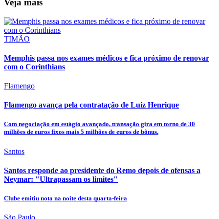
Veja mais
TIMÃO
Memphis passa nos exames médicos e fica próximo de renovar
com o Corinthians
Flamengo
Flamengo avança pela contratação de Luiz Henrique
Com negociação em estágio avançado, transação gira em torno de 30
milhões de euros fixos mais 5 milhões de euros de bônus.
Santos
Santos responde ao presidente do Remo depois de ofensas a
Neymar: "Ultrapassam os limites"
Clube emitiu nota na noite desta quarta-feira
São Paulo