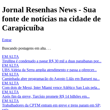
Jornal Resenhas News - Sua
fonte de notícias na cidade de
Carapicuíba
Entrar
Buscando postagens em alta. . .
EM ALTA
Tirullipa é condenado a pagar R$ 30 mil a duas paraibanas por...
EM ALTA
UBS Aldeia da Serra amplia atendimento e passa a oferecer...
EM ALTA
Caminhada abre programação do Agosto Lilás em Barueri na...
EM ALTA
Com dois de Messi, Inter Miami vence Atlético San Luis pela...
EM ALTA
Após fim da greve, Tarcísio promete R$ 14 bilhões em...
EM ALTA
Trabalhadores da CPTM entram em greve e trens param em SP;
veja...