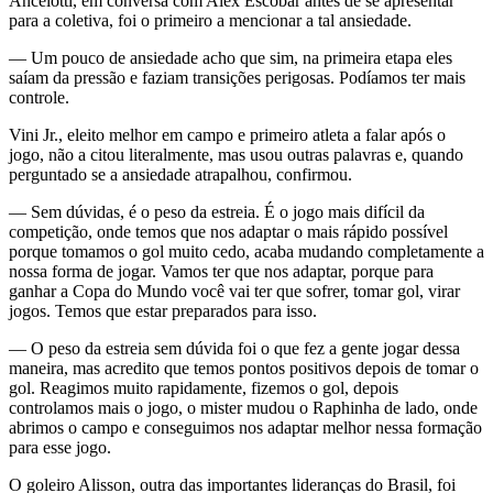
Ancelotti, em conversa com Alex Escobar antes de se apresentar
para a coletiva, foi o primeiro a mencionar a tal ansiedade.
— Um pouco de ansiedade acho que sim, na primeira etapa eles
saíam da pressão e faziam transições perigosas. Podíamos ter mais
controle.
Vini Jr., eleito melhor em campo e primeiro atleta a falar após o
jogo, não a citou literalmente, mas usou outras palavras e, quando
perguntado se a ansiedade atrapalhou, confirmou.
— Sem dúvidas, é o peso da estreia. É o jogo mais difícil da
competição, onde temos que nos adaptar o mais rápido possível
porque tomamos o gol muito cedo, acaba mudando completamente a
nossa forma de jogar. Vamos ter que nos adaptar, porque para
ganhar a Copa do Mundo você vai ter que sofrer, tomar gol, virar
jogos. Temos que estar preparados para isso.
— O peso da estreia sem dúvida foi o que fez a gente jogar dessa
maneira, mas acredito que temos pontos positivos depois de tomar o
gol. Reagimos muito rapidamente, fizemos o gol, depois
controlamos mais o jogo, o mister mudou o Raphinha de lado, onde
abrimos o campo e conseguimos nos adaptar melhor nessa formação
para esse jogo.
O goleiro Alisson, outra das importantes lideranças do Brasil, foi