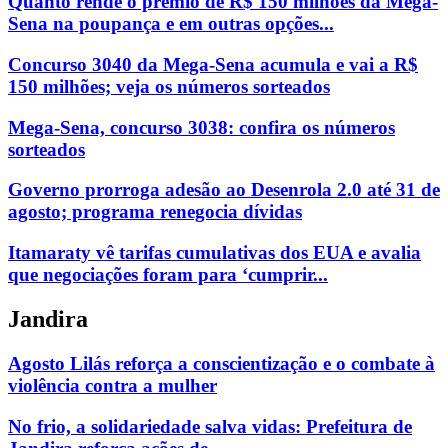
Quanto rende o prêmio de R$ 150 milhões da Mega-
Sena na poupança e em outras opções...
Concurso 3040 da Mega-Sena acumula e vai a R$
150 milhões; veja os números sorteados
Mega-Sena, concurso 3038: confira os números
sorteados
Governo prorroga adesão ao Desenrola 2.0 até 31 de
agosto; programa renegocia dívidas
Itamaraty vê tarifas cumulativas dos EUA e avalia
que negociações foram para ‘cumprir...
Jandira
Agosto Lilás reforça a conscientização e o combate à
violência contra a mulher
No frio, a solidariedade salva vidas: Prefeitura de