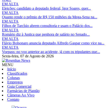
EM ALTA
Eleições: candidato a deputado federal, Igor Soares, quer...
EM ALTA
Quanto rende o prêmio de R$ 150 milhões da Mega-Sena na...
EM ALTA
Filhos de Tarcísio abrem consultoria e usam o Palácio dos...
EM ALTA
Romário diz à Justiça que penhora de salário no Senado...
EM ALTA
Flávio Bolsonaro anuncia deputado Alfredo Gaspar como vice na...
EM ALTA
Voepass: no voo anterior ao acidente, já com os tripulantes que...
Sexta-feira,
07 de Agosto de 2026
MENU
Início
Classificados
Colunas
Empregos
Guia Comercial
Farmácias de Plantão
Câmeras Ao Vivo
Contato