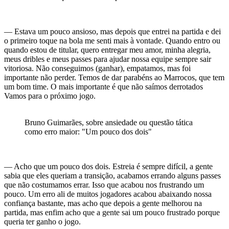
— Estava um pouco ansioso, mas depois que entrei na partida e dei
o primeiro toque na bola me senti mais à vontade. Quando entro ou
quando estou de titular, quero entregar meu amor, minha alegria,
meus dribles e meus passes para ajudar nossa equipe sempre sair
vitoriosa. Não conseguimos (ganhar), empatamos, mas foi
importante não perder. Temos de dar parabéns ao Marrocos, que tem
um bom time. O mais importante é que não saímos derrotados
Vamos para o próximo jogo.
Bruno Guimarães, sobre ansiedade ou questão tática
como erro maior: "Um pouco dos dois"
— Acho que um pouco dos dois. Estreia é sempre difícil, a gente
sabia que eles queriam a transição, acabamos errando alguns passes
que não costumamos errar. Isso que acabou nos frustrando um
pouco. Um erro ali de muitos jogadores acabou abaixando nossa
confiança bastante, mas acho que depois a gente melhorou na
partida, mas enfim acho que a gente sai um pouco frustrado porque
queria ter ganho o jogo.