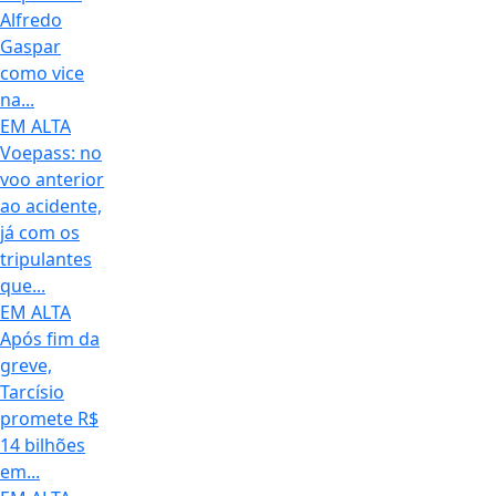
Alfredo
Gaspar
como vice
na...
EM ALTA
Voepass: no
voo anterior
ao acidente,
já com os
tripulantes
que...
EM ALTA
Após fim da
greve,
Tarcísio
promete R$
14 bilhões
em...