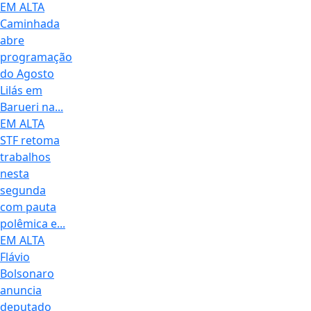
EM ALTA
Caminhada
abre
programação
do Agosto
Lilás em
Barueri na...
EM ALTA
STF retoma
trabalhos
nesta
segunda
com pauta
polêmica e...
EM ALTA
Flávio
Bolsonaro
anuncia
deputado