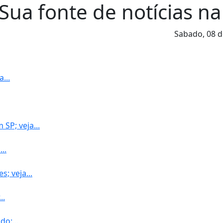
Sua fonte de notícias na
Sabado,
08 d
...
P; veja...
..
; veja...
..
o:...