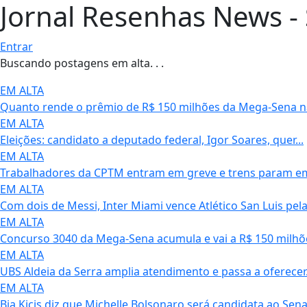
Jornal Resenhas News - 
Entrar
Buscando postagens em alta. . .
EM ALTA
Quanto rende o prêmio de R$ 150 milhões da Mega-Sena na
EM ALTA
Eleições: candidato a deputado federal, Igor Soares, quer...
EM ALTA
Trabalhadores da CPTM entram em greve e trens param em S
EM ALTA
Com dois de Messi, Inter Miami vence Atlético San Luis pela.
EM ALTA
Concurso 3040 da Mega-Sena acumula e vai a R$ 150 milhões
EM ALTA
UBS Aldeia da Serra amplia atendimento e passa a oferecer.
EM ALTA
Bia Kicis diz que Michelle Bolsonaro será candidata ao Senad