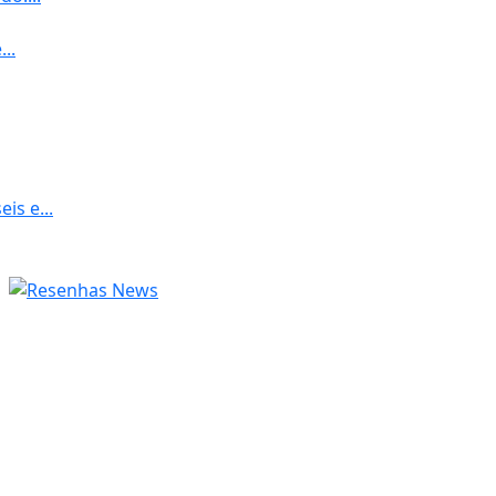
..
is e...