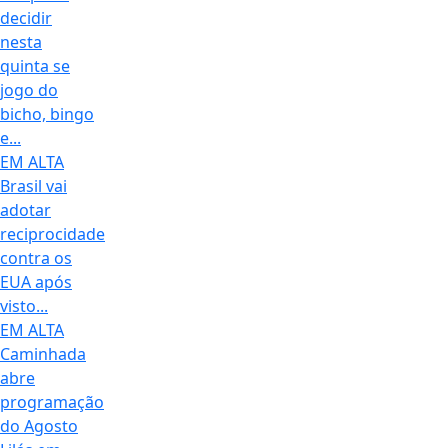
decidir
nesta
quinta se
jogo do
bicho, bingo
e...
EM ALTA
Brasil vai
adotar
reciprocidade
contra os
EUA após
visto...
EM ALTA
Caminhada
abre
programação
do Agosto