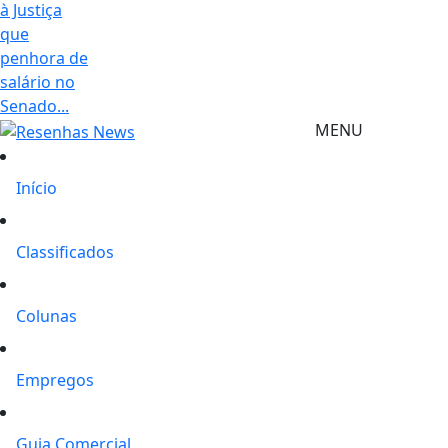
à Justiça
que
penhora de
salário no
Senado...
MENU
Início
Classificados
Colunas
Empregos
Guia Comercial