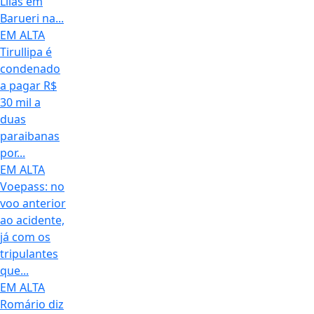
Lilás em
Barueri na...
EM ALTA
Tirullipa é
condenado
a pagar R$
30 mil a
duas
paraibanas
por...
EM ALTA
Voepass: no
voo anterior
ao acidente,
já com os
tripulantes
que...
EM ALTA
Romário diz