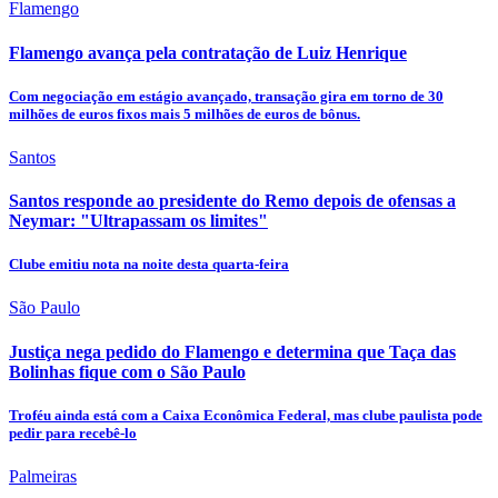
Flamengo
Flamengo avança pela contratação de Luiz Henrique
Com negociação em estágio avançado, transação gira em torno de 30
milhões de euros fixos mais 5 milhões de euros de bônus.
Santos
Santos responde ao presidente do Remo depois de ofensas a
Neymar: "Ultrapassam os limites"
Clube emitiu nota na noite desta quarta-feira
São Paulo
Justiça nega pedido do Flamengo e determina que Taça das
Bolinhas fique com o São Paulo
Troféu ainda está com a Caixa Econômica Federal, mas clube paulista pode
pedir para recebê-lo
Palmeiras