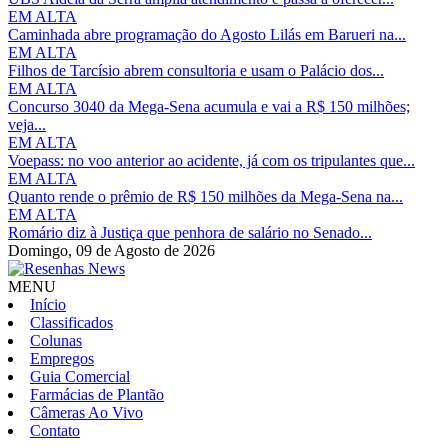
EM ALTA
Caminhada abre programação do Agosto Lilás em Barueri na...
EM ALTA
Filhos de Tarcísio abrem consultoria e usam o Palácio dos...
EM ALTA
Concurso 3040 da Mega-Sena acumula e vai a R$ 150 milhões;
veja...
EM ALTA
Voepass: no voo anterior ao acidente, já com os tripulantes que...
EM ALTA
Quanto rende o prêmio de R$ 150 milhões da Mega-Sena na...
EM ALTA
Romário diz à Justiça que penhora de salário no Senado...
Domingo,
09 de Agosto de 2026
MENU
Início
Classificados
Colunas
Empregos
Guia Comercial
Farmácias de Plantão
Câmeras Ao Vivo
Contato