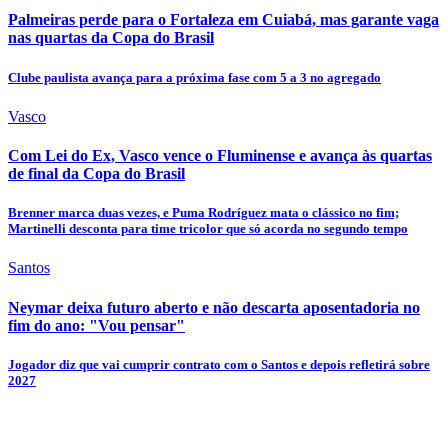
Palmeiras perde para o Fortaleza em Cuiabá, mas garante vaga
nas quartas da Copa do Brasil
Clube paulista avança para a próxima fase com 5 a 3 no agregado
Vasco
Com Lei do Ex, Vasco vence o Fluminense e avança às quartas
de final da Copa do Brasil
Brenner marca duas vezes, e Puma Rodríguez mata o clássico no fim;
Martinelli desconta para time tricolor que só acorda no segundo tempo
Santos
Neymar deixa futuro aberto e não descarta aposentadoria no
fim do ano: "Vou pensar"
Jogador diz que vai cumprir contrato com o Santos e depois refletirá sobre
2027