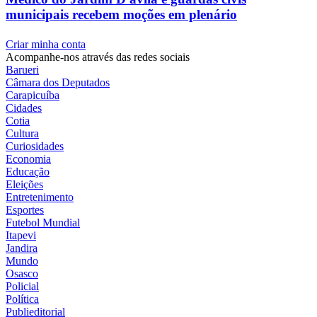
municipais recebem moções em plenário
Criar minha conta
Acompanhe-nos através das redes sociais
Barueri
Câmara dos Deputados
Carapicuíba
Cidades
Cotia
Cultura
Curiosidades
Economia
Educação
Eleições
Entretenimento
Esportes
Futebol Mundial
Itapevi
Jandira
Mundo
Osasco
Policial
Política
Publieditorial