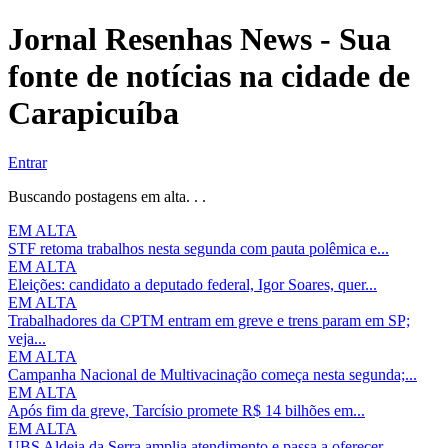
Jornal Resenhas News - Sua
fonte de notícias na cidade de
Carapicuíba
Entrar
Buscando postagens em alta. . .
EM ALTA
STF retoma trabalhos nesta segunda com pauta polêmica e...
EM ALTA
Eleições: candidato a deputado federal, Igor Soares, quer...
EM ALTA
Trabalhadores da CPTM entram em greve e trens param em SP;
veja...
EM ALTA
Campanha Nacional de Multivacinação começa nesta segunda;...
EM ALTA
Após fim da greve, Tarcísio promete R$ 14 bilhões em...
EM ALTA
UBS Aldeia da Serra amplia atendimento e passa a oferecer...