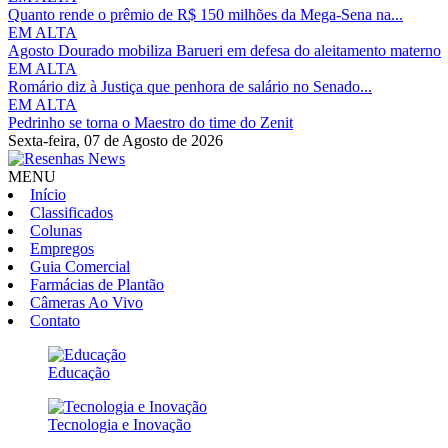
Quanto rende o prêmio de R$ 150 milhões da Mega-Sena na...
EM ALTA
Agosto Dourado mobiliza Barueri em defesa do aleitamento materno
EM ALTA
Romário diz à Justiça que penhora de salário no Senado...
EM ALTA
Pedrinho se torna o Maestro do time do Zenit
Sexta-feira,
07 de Agosto de 2026
MENU
Início
Classificados
Colunas
Empregos
Guia Comercial
Farmácias de Plantão
Câmeras Ao Vivo
Contato
Educação
Tecnologia e Inovação