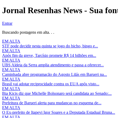
Jornal Resenhas News - Sua font
Entrar
Buscando postagens em alta. . .
EM ALTA
STF pode decidir nesta quinta se jogo do bicho, bingo e...
EM ALTA
Após fim da greve, Tarcísio promete R$ 14 bilhões em...
EM ALTA
UBS Aldeia da Serra amplia atendimento e passa a oferecer...
EM ALTA
Caminhada abre programação do Agosto Lilás em Barueri na...
EM ALTA
Brasil vai adotar reciprocidade contra os EUA após visto...
EM ALTA
Bia Kicis diz que Michelle Bolsonaro será candidata ao Senado:...
EM ALTA
Prefeitura de Barueri alerta para mudanças no esquema de...
EM ALTA
O Ex-prefeito de Itapevi Igor Soares e a Deputada Estadual Bruna...
EM ALTA