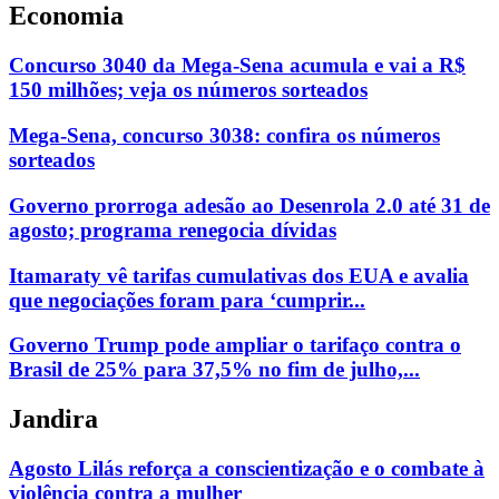
Economia
Concurso 3040 da Mega-Sena acumula e vai a R$
150 milhões; veja os números sorteados
Mega-Sena, concurso 3038: confira os números
sorteados
Governo prorroga adesão ao Desenrola 2.0 até 31 de
agosto; programa renegocia dívidas
Itamaraty vê tarifas cumulativas dos EUA e avalia
que negociações foram para ‘cumprir...
Governo Trump pode ampliar o tarifaço contra o
Brasil de 25% para 37,5% no fim de julho,...
Jandira
Agosto Lilás reforça a conscientização e o combate à
violência contra a mulher