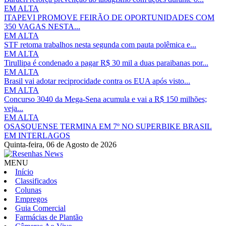
EM ALTA
ITAPEVI PROMOVE FEIRÃO DE OPORTUNIDADES COM
350 VAGAS NESTA...
EM ALTA
STF retoma trabalhos nesta segunda com pauta polêmica e...
EM ALTA
Tirullipa é condenado a pagar R$ 30 mil a duas paraibanas por...
EM ALTA
Brasil vai adotar reciprocidade contra os EUA após visto...
EM ALTA
Concurso 3040 da Mega-Sena acumula e vai a R$ 150 milhões;
veja...
EM ALTA
OSASQUENSE TERMINA EM 7º NO SUPERBIKE BRASIL
EM INTERLAGOS
Quinta-feira,
06 de Agosto de 2026
MENU
Início
Classificados
Colunas
Empregos
Guia Comercial
Farmácias de Plantão