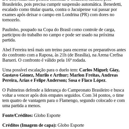
Brasileirão, pois precisa cumprir suspensão automática. Benedetti,
escalado como titular quarta, contra o Jacuipense vai passar por
exames após deixar o campo em Londrina (PR) com dores no
tornozelo.
Paulinho, poupado na Copa do Brasil como controle de carga,
participou do trabalho no campo e pode ser usado na próxima
partida.
Abel Ferreira terá mais um treino para encerrar os preparativos antes
do confronto com a Raposa, às 21h (de Brasília), na Arena Crefisa
Barueri. O confronto é válido pela 16ª rodada.
Uma possível escalação para o duelo tem:
Carlos Miguel; Giay,
Gustavo Gómez, Murilo e Arthur; Marlon Freitas, Andreas
Pereira, Arias e Felipe Anderson; Sosa e Flaco López
.
O Palmeiras defende a liderança do Campeonato Brasileiro e busca
voltar a vencer após dois empates seguidos. Com 34 pontos, o time
tem quatro de vantagem para o Flamengo, segundo colocado e com
uma partida a menos.
Fonte/Créditos:
Globo Esporte
Créditos (Imagem de capa):
Globo Esporte