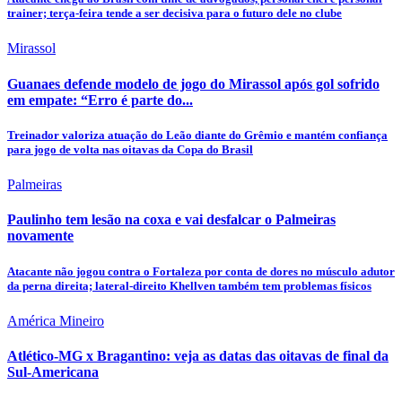
trainer; terça-feira tende a ser decisiva para o futuro dele no clube
Mirassol
Guanaes defende modelo de jogo do Mirassol após gol sofrido
em empate: “Erro é parte do...
Treinador valoriza atuação do Leão diante do Grêmio e mantém confiança
para jogo de volta nas oitavas da Copa do Brasil
Palmeiras
Paulinho tem lesão na coxa e vai desfalcar o Palmeiras
novamente
Atacante não jogou contra o Fortaleza por conta de dores no músculo adutor
da perna direita; lateral-direito Khellven também tem problemas físicos
América Mineiro
Atlético-MG x Bragantino: veja as datas das oitavas de final da
Sul-Americana