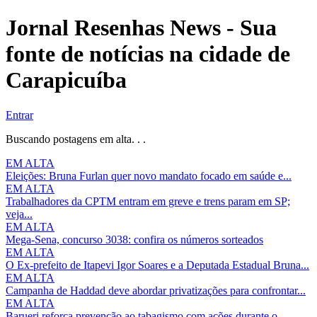
Jornal Resenhas News - Sua
fonte de notícias na cidade de
Carapicuíba
Entrar
Buscando postagens em alta. . .
EM ALTA
Eleições: Bruna Furlan quer novo mandato focado em saúde e...
EM ALTA
Trabalhadores da CPTM entram em greve e trens param em SP;
veja...
EM ALTA
Mega-Sena, concurso 3038: confira os números sorteados
EM ALTA
O Ex-prefeito de Itapevi Igor Soares e a Deputada Estadual Bruna...
EM ALTA
Campanha de Haddad deve abordar privatizações para confrontar...
EM ALTA
Barueri reforça prevenção ao tabagismo com ações durante o...