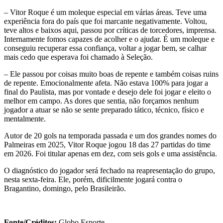
– Vitor Roque é um moleque especial em várias áreas. Teve uma
experiência fora do país que foi marcante negativamente. Voltou,
teve altos e baixos aqui, passou por críticas de torcedores, imprensa.
Internamente fomos capazes de acolher e o ajudar. É um moleque e
conseguiu recuperar essa confiança, voltar a jogar bem, se calhar
mais cedo que esperava foi chamado à Seleção.
– Ele passou por coisas muito boas de repente e também coisas ruins
de repente. Emocionalmente afeta. Não estava 100% para jogar a
final do Paulista, mas por vontade e desejo dele foi jogar e eleito o
melhor em campo. As dores que sentia, não forçamos nenhum
jogador a atuar se não se sente preparado tático, técnico, físico e
mentalmente.
Autor de 20 gols na temporada passada e um dos grandes nomes do
Palmeiras em 2025, Vitor Roque jogou 18 das 27 partidas do time
em 2026. Foi titular apenas em dez, com seis gols e uma assistência.
O diagnóstico do jogador será fechado na reapresentação do grupo,
nesta sexta-feira. Ele, porém, dificilmente jogará contra o
Bragantino, domingo, pelo Brasileirão.
Fonte/Créditos:
Globo Esporte