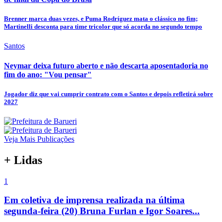
Brenner marca duas vezes, e Puma Rodríguez mata o clássico no fim;
Martinelli desconta para time tricolor que só acorda no segundo tempo
Santos
Neymar deixa futuro aberto e não descarta aposentadoria no
fim do ano: "Vou pensar"
Jogador diz que vai cumprir contrato com o Santos e depois refletirá sobre
2027
Veja Mais Publicações
+ Lidas
1
Em coletiva de imprensa realizada na última
segunda-feira (20) Bruna Furlan e Igor Soares...