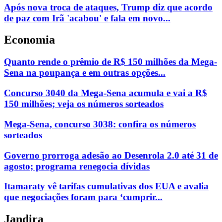
Após nova troca de ataques, Trump diz que acordo
de paz com Irã 'acabou' e fala em novo...
Economia
Quanto rende o prêmio de R$ 150 milhões da Mega-
Sena na poupança e em outras opções...
Concurso 3040 da Mega-Sena acumula e vai a R$
150 milhões; veja os números sorteados
Mega-Sena, concurso 3038: confira os números
sorteados
Governo prorroga adesão ao Desenrola 2.0 até 31 de
agosto; programa renegocia dívidas
Itamaraty vê tarifas cumulativas dos EUA e avalia
que negociações foram para ‘cumprir...
Jandira