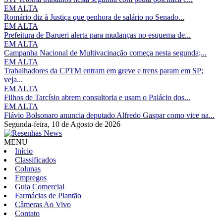
EM ALTA
Romário diz à Justiça que penhora de salário no Senado...
EM ALTA
Prefeitura de Barueri alerta para mudanças no esquema de...
EM ALTA
Campanha Nacional de Multivacinação começa nesta segunda;...
EM ALTA
Trabalhadores da CPTM entram em greve e trens param em SP;
veja...
EM ALTA
Filhos de Tarcísio abrem consultoria e usam o Palácio dos...
EM ALTA
Flávio Bolsonaro anuncia deputado Alfredo Gaspar como vice na...
Segunda-feira,
10 de Agosto de 2026
MENU
Início
Classificados
Colunas
Empregos
Guia Comercial
Farmácias de Plantão
Câmeras Ao Vivo
Contato