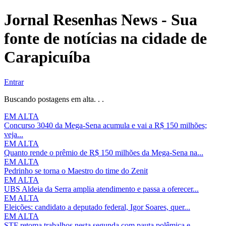
Jornal Resenhas News - Sua
fonte de notícias na cidade de
Carapicuíba
Entrar
Buscando postagens em alta. . .
EM ALTA
Concurso 3040 da Mega-Sena acumula e vai a R$ 150 milhões;
veja...
EM ALTA
Quanto rende o prêmio de R$ 150 milhões da Mega-Sena na...
EM ALTA
Pedrinho se torna o Maestro do time do Zenit
EM ALTA
UBS Aldeia da Serra amplia atendimento e passa a oferecer...
EM ALTA
Eleições: candidato a deputado federal, Igor Soares, quer...
EM ALTA
STF retoma trabalhos nesta segunda com pauta polêmica e...