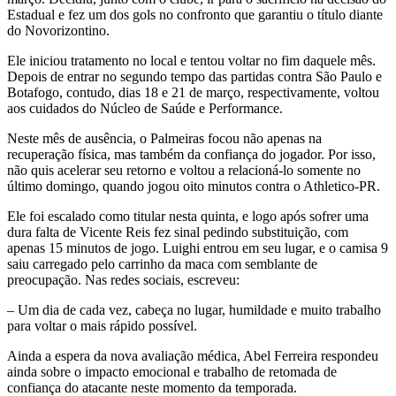
Estadual e fez um dos gols no confronto que garantiu o título diante
do Novorizontino.
Ele iniciou tratamento no local e tentou voltar no fim daquele mês.
Depois de entrar no segundo tempo das partidas contra São Paulo e
Botafogo, contudo, dias 18 e 21 de março, respectivamente, voltou
aos cuidados do Núcleo de Saúde e Performance.
Neste mês de ausência, o Palmeiras focou não apenas na
recuperação física, mas também da confiança do jogador. Por isso,
não quis acelerar seu retorno e voltou a relacioná-lo somente no
último domingo, quando jogou oito minutos contra o Athletico-PR.
Ele foi escalado como titular nesta quinta, e logo após sofrer uma
dura falta de Vicente Reis fez sinal pedindo substituição, com
apenas 15 minutos de jogo. Luighi entrou em seu lugar, e o camisa 9
saiu carregado pelo carrinho da maca com semblante de
preocupação. Nas redes sociais, escreveu:
– Um dia de cada vez, cabeça no lugar, humildade e muito trabalho
para voltar o mais rápido possível.
Ainda a espera da nova avaliação médica, Abel Ferreira respondeu
ainda sobre o impacto emocional e trabalho de retomada de
confiança do atacante neste momento da temporada.