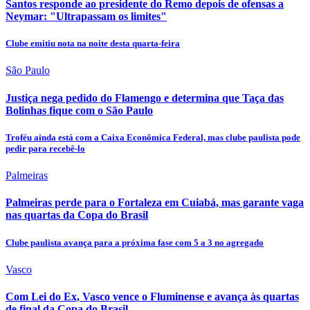
Santos responde ao presidente do Remo depois de ofensas a
Neymar: "Ultrapassam os limites"
Clube emitiu nota na noite desta quarta-feira
São Paulo
Justiça nega pedido do Flamengo e determina que Taça das
Bolinhas fique com o São Paulo
Troféu ainda está com a Caixa Econômica Federal, mas clube paulista pode
pedir para recebê-lo
Palmeiras
Palmeiras perde para o Fortaleza em Cuiabá, mas garante vaga
nas quartas da Copa do Brasil
Clube paulista avança para a próxima fase com 5 a 3 no agregado
Vasco
Com Lei do Ex, Vasco vence o Fluminense e avança às quartas
de final da Copa do Brasil