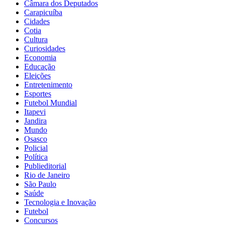
Câmara dos Deputados
Carapicuíba
Cidades
Cotia
Cultura
Curiosidades
Economia
Educação
Eleições
Entretenimento
Esportes
Futebol Mundial
Itapevi
Jandira
Mundo
Osasco
Policial
Política
Publieditorial
Rio de Janeiro
São Paulo
Saúde
Tecnologia e Inovação
Futebol
Concursos