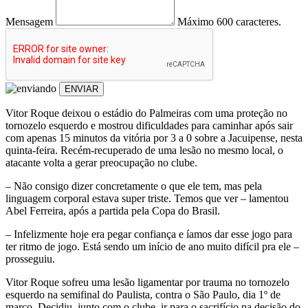
Mensagem
Máximo 600 caracteres.
ENVIAR
Vitor Roque deixou o estádio do Palmeiras com uma proteção no
tornozelo esquerdo e mostrou dificuldades para caminhar após sair
com apenas 15 minutos da vitória por 3 a 0 sobre a Jacuipense, nesta
quinta-feira. Recém-recuperado de uma lesão no mesmo local, o
atacante volta a gerar preocupação no clube.
– Não consigo dizer concretamente o que ele tem, mas pela
linguagem corporal estava super triste. Temos que ver – lamentou
Abel Ferreira, após a partida pela Copa do Brasil.
– Infelizmente hoje era pegar confiança e íamos dar esse jogo para
ter ritmo de jogo. Está sendo um início de ano muito difícil pra ele –
prosseguiu.
Vitor Roque sofreu uma lesão ligamentar por trauma no tornozelo
esquerdo na semifinal do Paulista, contra o São Paulo, dia 1º de
março. Decidiu, junto com o clube, ir para o sacrifício na decisão do