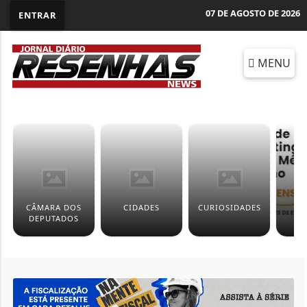
07 DE AGOSTO DE 2026
ENTRAR
MENU
CÂMARA DOS
CIDADES
CURIOSIDADES
ED
DEPUTADOS