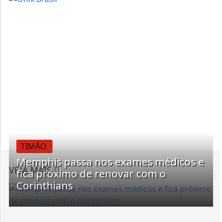
TIMÃO
Memphis passa nos exames médicos e
VEJA MAIS
fica próximo de renovar com o
Corinthians