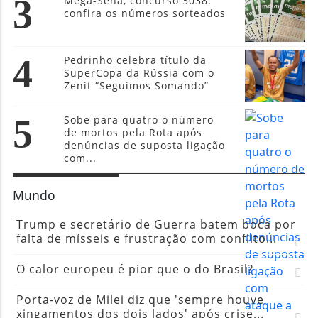
3
Mega-Sena, concurso 3038:
confira os números sorteados
4
Pedrinho celebra título da
SuperCopa da Rússia com o
Zenit “Seguimos Somando”
5
Sobe para quatro o número
de mortos pela Rota após
denúncias de suposta ligação
com...
Mundo
Trump e secretário de Guerra batem boca por
falta de mísseis e frustração com conflito...
O calor europeu é pior que o do Brasil?
Porta-voz de Milei diz que 'sempre houve
xingamentos dos dois lados' após crise...