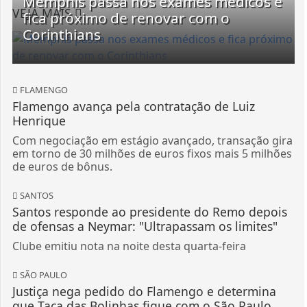
Memphis passa nos exames médicos e
VEJA MAIS
fica próximo de renovar com o
Corinthians
FLAMENGO
Flamengo avança pela contratação de Luiz
Henrique
Com negociação em estágio avançado, transação gira
em torno de 30 milhões de euros fixos mais 5 milhões
de euros de bônus.
SANTOS
Santos responde ao presidente do Remo depois
de ofensas a Neymar: "Ultrapassam os limites"
Clube emitiu nota na noite desta quarta-feira
SÃO PAULO
Justiça nega pedido do Flamengo e determina
que Taça das Bolinhas fique com o São Paulo