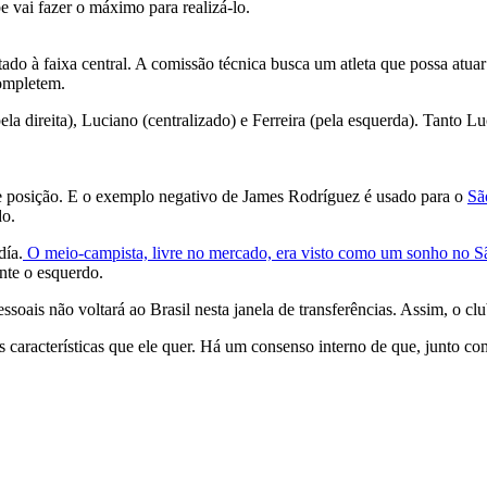
e vai fazer o máximo para realizá-lo.
tado à faixa central. A comissão técnica busca um atleta que possa atu
completem.
a direita), Luciano (centralizado) e Ferreira (pela esquerda). Tanto L
de posição. E o exemplo negativo de James Rodríguez é usado para o
Sã
do.
día.
O meio-campista, livre no mercado, era visto como um sonho no S
nte o esquerdo.
oais não voltará ao Brasil nesta janela de transferências. Assim, o cl
características que ele quer. Há um consenso interno de que, junto com a