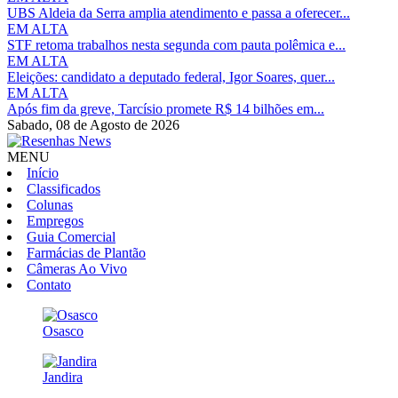
UBS Aldeia da Serra amplia atendimento e passa a oferecer...
EM ALTA
STF retoma trabalhos nesta segunda com pauta polêmica e...
EM ALTA
Eleições: candidato a deputado federal, Igor Soares, quer...
EM ALTA
Após fim da greve, Tarcísio promete R$ 14 bilhões em...
Sabado,
08 de Agosto de 2026
MENU
Início
Classificados
Colunas
Empregos
Guia Comercial
Farmácias de Plantão
Câmeras Ao Vivo
Contato
Osasco
Jandira