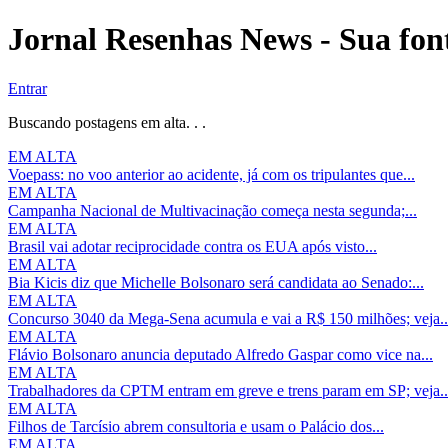
Jornal Resenhas News - Sua font
Entrar
Buscando postagens em alta. . .
EM ALTA
Voepass: no voo anterior ao acidente, já com os tripulantes que...
EM ALTA
Campanha Nacional de Multivacinação começa nesta segunda;...
EM ALTA
Brasil vai adotar reciprocidade contra os EUA após visto...
EM ALTA
Bia Kicis diz que Michelle Bolsonaro será candidata ao Senado:...
EM ALTA
Concurso 3040 da Mega-Sena acumula e vai a R$ 150 milhões; veja..
EM ALTA
Flávio Bolsonaro anuncia deputado Alfredo Gaspar como vice na...
EM ALTA
Trabalhadores da CPTM entram em greve e trens param em SP; veja..
EM ALTA
Filhos de Tarcísio abrem consultoria e usam o Palácio dos...
EM ALTA