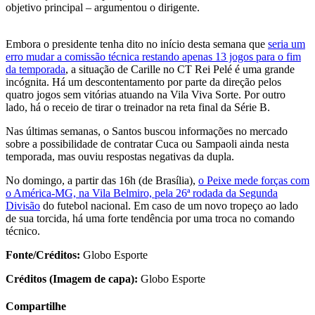
objetivo principal – argumentou o dirigente.
Embora o presidente tenha dito no início desta semana que
seria um
erro mudar a comissão técnica restando apenas 13 jogos para o fim
da temporada
, a situação de Carille no CT Rei Pelé é uma grande
incógnita. Há um descontentamento por parte da direção pelos
quatro jogos sem vitórias atuando na Vila Viva Sorte. Por outro
lado, há o receio de tirar o treinador na reta final da Série B.
Nas últimas semanas, o Santos buscou informações no mercado
sobre a possibilidade de contratar Cuca ou Sampaoli ainda nesta
temporada, mas ouviu respostas negativas da dupla.
No domingo, a partir das 16h (de Brasília),
o Peixe mede forças com
o América-MG, na Vila Belmiro, pela 26ª rodada da Segunda
Divisão
do futebol nacional. Em caso de um novo tropeço ao lado
de sua torcida, há uma forte tendência por uma troca no comando
técnico.
Fonte/Créditos:
Globo Esporte
Créditos (Imagem de capa):
Globo Esporte
Compartilhe