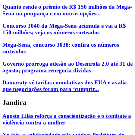
Quanto rende o prêmio de R$ 150 milhões da Mega-
Sena na poupança e em outras opções...
Concurso 3040 da Mega-Sena acumula e vai a R$
150 milhões; veja os números sorteados
Mega-Sena, concurso 3038: confira os números
sorteados
Governo prorroga adesão ao Desenrola 2.0 até 31 de
agosto; programa renegocia dívidas
Itamaraty vê tarifas cumulativas dos EUA e avalia
que negociações foram para ‘cumprir...
Jandira
Agosto Lilás reforça a conscientização e o combate à
violência contra a mulher
No frio, a solidariedade salva vidas: Prefeitura de