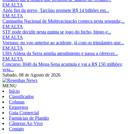
EM ALTA
Após fim da greve, Tarcísio promete R$ 14 bilhões em...
EM ALTA
Campanha Nacional de Multivacinação começa nesta segunda;...
EM ALTA
STF pode decidir nesta quinta se jogo do bicho, bingo e...
EM ALTA
Voepass: no voo anterior ao acidente, já com os tripulantes que...
EM ALTA
UBS Aldeia da Serra amplia atendimento e passa a oferecer...
EM ALTA
Concurso 3040 da Mega-Sena acumula e vai a R$ 150 milhões;
veja...
Sabado,
08 de Agosto de 2026
MENU
Início
Classificados
Colunas
Empregos
Guia Comercial
Farmácias de Plantão
Câmeras Ao Vivo
Contato