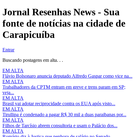
Jornal Resenhas News - Sua
fonte de notícias na cidade de
Carapicuíba
Entrar
Buscando postagens em alta. . .
EM ALTA
Flávio Bolsonaro anuncia deputado Alfredo Gaspar como vice na...
EM ALTA
Trabalhadores da CPTM entram em greve e trens param em SP;
veja...
EM ALTA
Brasil vai adotar reciprocidade contra os EUA após visto...
EM ALTA
Tirullipa é condenado a pagar R$ 30 mil a duas paraibanas por...
EM ALTA
Filhos de Tarcísio abrem consultoria e usam o Palácio dos...
EM ALTA
Romário diz à Justiça que penhora de salário no Senado...