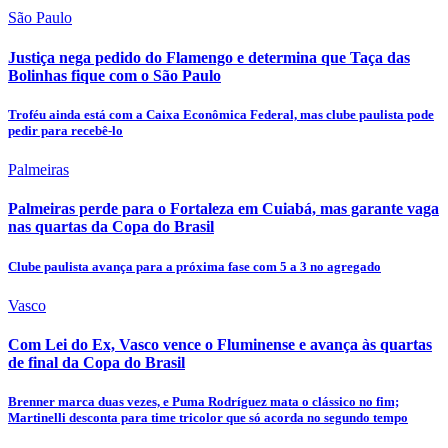
São Paulo
Justiça nega pedido do Flamengo e determina que Taça das
Bolinhas fique com o São Paulo
Troféu ainda está com a Caixa Econômica Federal, mas clube paulista pode
pedir para recebê-lo
Palmeiras
Palmeiras perde para o Fortaleza em Cuiabá, mas garante vaga
nas quartas da Copa do Brasil
Clube paulista avança para a próxima fase com 5 a 3 no agregado
Vasco
Com Lei do Ex, Vasco vence o Fluminense e avança às quartas
de final da Copa do Brasil
Brenner marca duas vezes, e Puma Rodríguez mata o clássico no fim;
Martinelli desconta para time tricolor que só acorda no segundo tempo