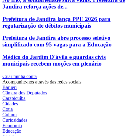
Jandira reforça ações de...
Prefeitura de Jandira lança PPE 2026 para
regularização de débitos municipais
Prefeitura de Jandira abre processo seletivo
simplificado com 95 vagas para a Educação
Médico do Jardim D'ávila e guardas civis
municipais recebem moções em plenário
Criar minha conta
Acompanhe-nos através das redes sociais
Barueri
Câmara dos Deputados
Carapicuíba
Cidades
Cotia
Cultura
Curiosidades
Economia
Educação