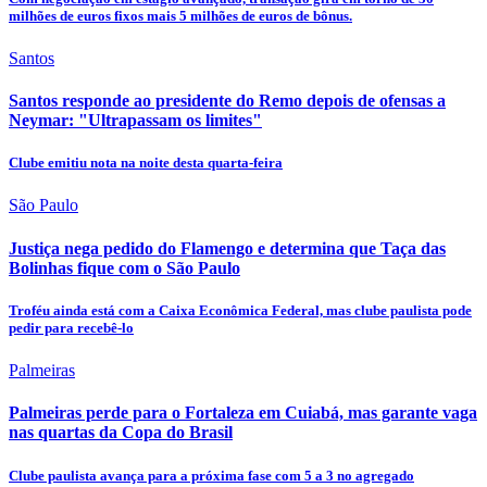
milhões de euros fixos mais 5 milhões de euros de bônus.
Santos
Santos responde ao presidente do Remo depois de ofensas a
Neymar: "Ultrapassam os limites"
Clube emitiu nota na noite desta quarta-feira
São Paulo
Justiça nega pedido do Flamengo e determina que Taça das
Bolinhas fique com o São Paulo
Troféu ainda está com a Caixa Econômica Federal, mas clube paulista pode
pedir para recebê-lo
Palmeiras
Palmeiras perde para o Fortaleza em Cuiabá, mas garante vaga
nas quartas da Copa do Brasil
Clube paulista avança para a próxima fase com 5 a 3 no agregado