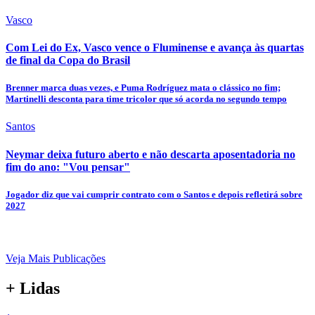
Vasco
Com Lei do Ex, Vasco vence o Fluminense e avança às quartas
de final da Copa do Brasil
Brenner marca duas vezes, e Puma Rodríguez mata o clássico no fim;
Martinelli desconta para time tricolor que só acorda no segundo tempo
Santos
Neymar deixa futuro aberto e não descarta aposentadoria no
fim do ano: "Vou pensar"
Jogador diz que vai cumprir contrato com o Santos e depois refletirá sobre
2027
Veja Mais Publicações
+ Lidas