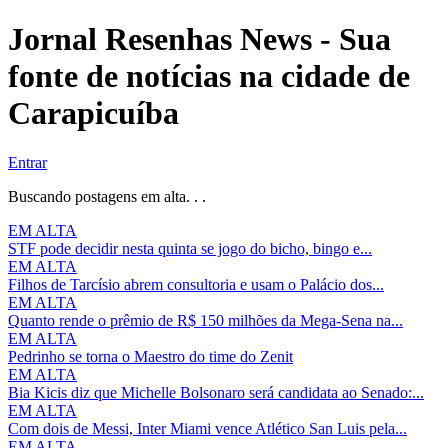
Jornal Resenhas News - Sua
fonte de notícias na cidade de
Carapicuíba
Entrar
Buscando postagens em alta. . .
EM ALTA
STF pode decidir nesta quinta se jogo do bicho, bingo e...
EM ALTA
Filhos de Tarcísio abrem consultoria e usam o Palácio dos...
EM ALTA
Quanto rende o prêmio de R$ 150 milhões da Mega-Sena na...
EM ALTA
Pedrinho se torna o Maestro do time do Zenit
EM ALTA
Bia Kicis diz que Michelle Bolsonaro será candidata ao Senado:...
EM ALTA
Com dois de Messi, Inter Miami vence Atlético San Luis pela...
EM ALTA