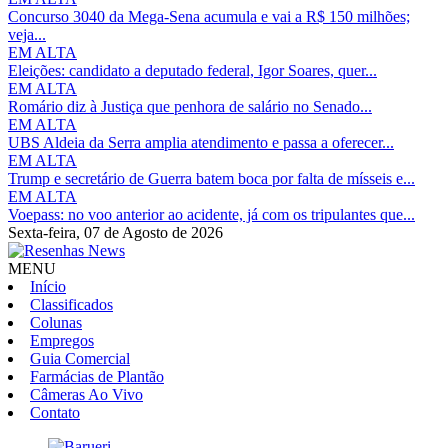
Concurso 3040 da Mega-Sena acumula e vai a R$ 150 milhões;
veja...
EM ALTA
Eleições: candidato a deputado federal, Igor Soares, quer...
EM ALTA
Romário diz à Justiça que penhora de salário no Senado...
EM ALTA
UBS Aldeia da Serra amplia atendimento e passa a oferecer...
EM ALTA
Trump e secretário de Guerra batem boca por falta de mísseis e...
EM ALTA
Voepass: no voo anterior ao acidente, já com os tripulantes que...
Sexta-feira,
07 de Agosto de 2026
MENU
Início
Classificados
Colunas
Empregos
Guia Comercial
Farmácias de Plantão
Câmeras Ao Vivo
Contato