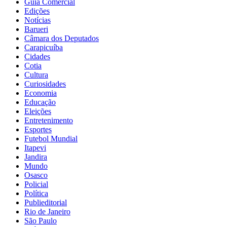
Guia Comercial
Edições
Notícias
Barueri
Câmara dos Deputados
Carapicuíba
Cidades
Cotia
Cultura
Curiosidades
Economia
Educação
Eleições
Entretenimento
Esportes
Futebol Mundial
Itapevi
Jandira
Mundo
Osasco
Policial
Política
Publieditorial
Rio de Janeiro
São Paulo