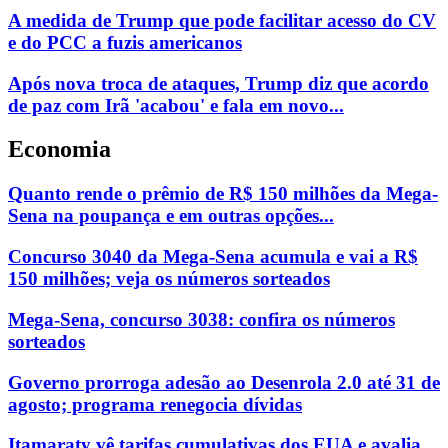
A medida de Trump que pode facilitar acesso do CV
e do PCC a fuzis americanos
Após nova troca de ataques, Trump diz que acordo
de paz com Irã 'acabou' e fala em novo...
Economia
Quanto rende o prêmio de R$ 150 milhões da Mega-
Sena na poupança e em outras opções...
Concurso 3040 da Mega-Sena acumula e vai a R$
150 milhões; veja os números sorteados
Mega-Sena, concurso 3038: confira os números
sorteados
Governo prorroga adesão ao Desenrola 2.0 até 31 de
agosto; programa renegocia dívidas
Itamaraty vê tarifas cumulativas dos EUA e avalia