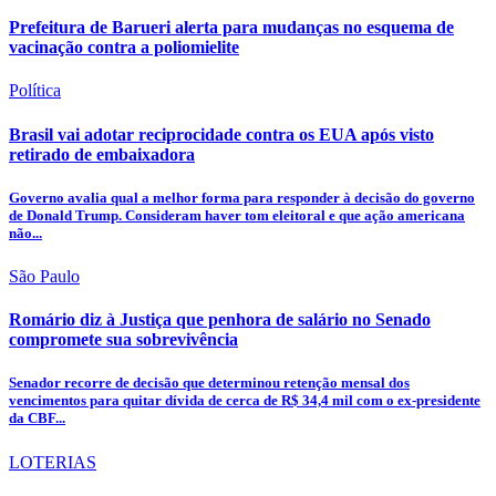
Prefeitura de Barueri alerta para mudanças no esquema de
vacinação contra a poliomielite
Política
Brasil vai adotar reciprocidade contra os EUA após visto
retirado de embaixadora
Governo avalia qual a melhor forma para responder à decisão do governo
de Donald Trump. Consideram haver tom eleitoral e que ação americana
não...
São Paulo
Romário diz à Justiça que penhora de salário no Senado
compromete sua sobrevivência
Senador recorre de decisão que determinou retenção mensal dos
vencimentos para quitar dívida de cerca de R$ 34,4 mil com o ex-presidente
da CBF...
LOTERIAS