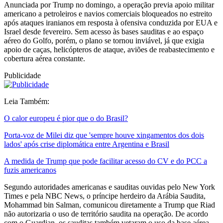
Anunciada por Trump no domingo, a operação previa apoio militar
americano a petroleiros e navios comerciais bloqueados no estreito
após ataques iranianos em resposta à ofensiva conduzida por EUA e
Israel desde fevereiro. Sem acesso às bases sauditas e ao espaço
aéreo do Golfo, porém, o plano se tornou inviável, já que exigia
apoio de caças, helicópteros de ataque, aviões de reabastecimento e
cobertura aérea constante.
Publicidade
Leia Também:
O calor europeu é pior que o do Brasil?
Porta-voz de Milei diz que 'sempre houve xingamentos dos dois
lados' após crise diplomática entre Argentina e Brasil
A medida de Trump que pode facilitar acesso do CV e do PCC a
fuzis americanos
Segundo autoridades americanas e sauditas ouvidas pelo New York
Times e pela NBC News, o príncipe herdeiro da Arábia Saudita,
Mohammad bin Salman, comunicou diretamente a Trump que Riad
não autorizaria o uso de território saudita na operação. De acordo
com o Guardian, os sauditas também vetaram o uso da base aérea