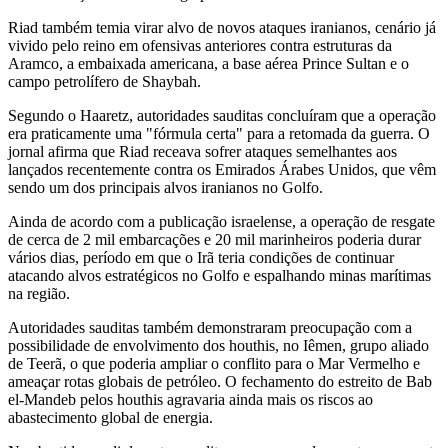
Riad também temia virar alvo de novos ataques iranianos, cenário já
vivido pelo reino em ofensivas anteriores contra estruturas da
Aramco, a embaixada americana, a base aérea Prince Sultan e o
campo petrolífero de Shaybah.
Segundo o Haaretz, autoridades sauditas concluíram que a operação
era praticamente uma "fórmula certa" para a retomada da guerra. O
jornal afirma que Riad receava sofrer ataques semelhantes aos
lançados recentemente contra os Emirados Árabes Unidos, que vêm
sendo um dos principais alvos iranianos no Golfo.
Ainda de acordo com a publicação israelense, a operação de resgate
de cerca de 2 mil embarcações e 20 mil marinheiros poderia durar
vários dias, período em que o Irã teria condições de continuar
atacando alvos estratégicos no Golfo e espalhando minas marítimas
na região.
Autoridades sauditas também demonstraram preocupação com a
possibilidade de envolvimento dos houthis, no Iêmen, grupo aliado
de Teerã, o que poderia ampliar o conflito para o Mar Vermelho e
ameaçar rotas globais de petróleo. O fechamento do estreito de Bab
el-Mandeb pelos houthis agravaria ainda mais os riscos ao
abastecimento global de energia.