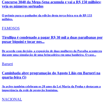
Concurso 3040 da Mega-Sena acumula e vai a R$ 150 milhões;
veja os números sorteados
O prêmio para o ganhador da edição desta terça-feira era de R$ 133
milhões.
FAMOSOS
Tirullipa é condenado a pagar R$ 30 mil a duas paraibanas por
puxar biquíni e tocar nos...
De acordo com decisão, a exposição de duas mulheres da Paraíba aconteceu
durante uma simulação de uma brincadeira em uma banheira. O caso...
Barueri
Caminhada abre programação do Agosto Lilás em Barueri na
quarta-feira (5)
As ações também celebram os 20 anos da Lei Maria da Penha e destacam a
importância da rede de proteção feminina.
NACIONAL