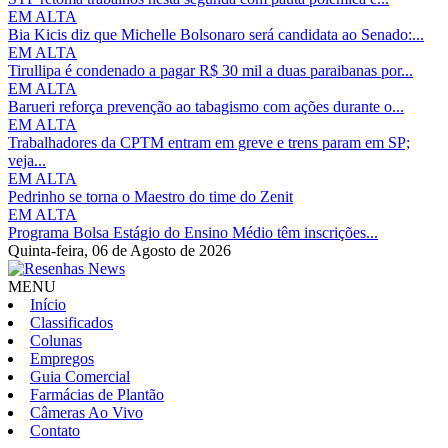
EM ALTA
Bia Kicis diz que Michelle Bolsonaro será candidata ao Senado:...
EM ALTA
Tirullipa é condenado a pagar R$ 30 mil a duas paraibanas por...
EM ALTA
Barueri reforça prevenção ao tabagismo com ações durante o...
EM ALTA
Trabalhadores da CPTM entram em greve e trens param em SP;
veja...
EM ALTA
Pedrinho se torna o Maestro do time do Zenit
EM ALTA
Programa Bolsa Estágio do Ensino Médio têm inscrições...
Quinta-feira,
06 de Agosto de 2026
MENU
Início
Classificados
Colunas
Empregos
Guia Comercial
Farmácias de Plantão
Câmeras Ao Vivo
Contato