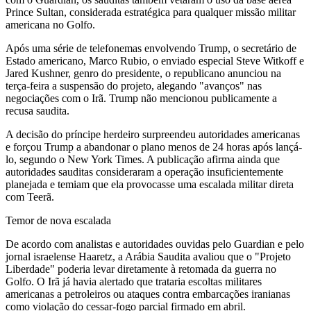
Prince Sultan, considerada estratégica para qualquer missão militar
americana no Golfo.
Após uma série de telefonemas envolvendo Trump, o secretário de
Estado americano, Marco Rubio, o enviado especial Steve Witkoff e
Jared Kushner, genro do presidente, o republicano anunciou na
terça-feira a suspensão do projeto, alegando "avanços" nas
negociações com o Irã. Trump não mencionou publicamente a
recusa saudita.
A decisão do príncipe herdeiro surpreendeu autoridades americanas
e forçou Trump a abandonar o plano menos de 24 horas após lançá-
lo, segundo o New York Times. A publicação afirma ainda que
autoridades sauditas consideraram a operação insuficientemente
planejada e temiam que ela provocasse uma escalada militar direta
com Teerã.
Temor de nova escalada
De acordo com analistas e autoridades ouvidas pelo Guardian e pelo
jornal israelense Haaretz, a Arábia Saudita avaliou que o "Projeto
Liberdade" poderia levar diretamente à retomada da guerra no
Golfo. O Irã já havia alertado que trataria escoltas militares
americanas a petroleiros ou ataques contra embarcações iranianas
como violação do cessar-fogo parcial firmado em abril.