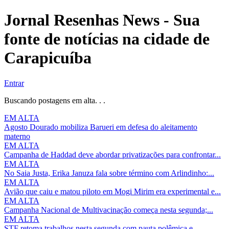
Jornal Resenhas News - Sua
fonte de notícias na cidade de
Carapicuíba
Entrar
Buscando postagens em alta. . .
EM ALTA
Agosto Dourado mobiliza Barueri em defesa do aleitamento
materno
EM ALTA
Campanha de Haddad deve abordar privatizações para confrontar...
EM ALTA
No Saia Justa, Erika Januza fala sobre término com Arlindinho:...
EM ALTA
Avião que caiu e matou piloto em Mogi Mirim era experimental e...
EM ALTA
Campanha Nacional de Multivacinação começa nesta segunda;...
EM ALTA
STF retoma trabalhos nesta segunda com pauta polêmica e...