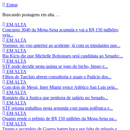
Entrar
Buscando postagens em alta. . .
EM ALTA
Concurso 3040 da Mega-Sena acumula e vai a R$ 150 milhões;
veja...
EM ALTA
Voepass: no voo anterior ao acidente, já com os tripulantes que...
EM ALTA
Bia Kicis diz que Michelle Bolsonaro será candidata ao Senado:...
EM ALTA
STF pode decidir nesta quinta se jogo do bicho, bingo e...
EM ALTA
Filhos de Tarcísio abrem consultoria e usam o Palácio dos...
EM ALTA
Com dois de Messi, Inter Miami vence Atlético San Luis pela...
EM ALTA
Romário diz à Justiça que penhora de salário no Senado...
EM ALTA
STF retoma trabalhos nesta segunda com pauta polêmica e...
EM ALTA
Quanto rende o prêmio de R$ 150 milhões da Mega-Sena na...
EM ALTA
Trump e secretário de Guerra batem boca por falta de mísseis e...