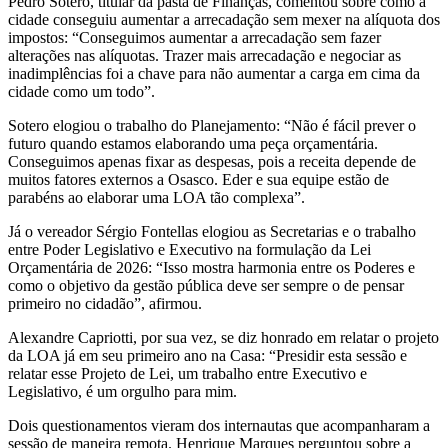
Pedro Sotero, titular da pasta de Finanças, comentou sobre como a
cidade conseguiu aumentar a arrecadação sem mexer na alíquota dos
impostos: “Conseguimos aumentar a arrecadação sem fazer
alterações nas alíquotas. Trazer mais arrecadação e negociar as
inadimplências foi a chave para não aumentar a carga em cima da
cidade como um todo”.
Sotero elogiou o trabalho do Planejamento: “Não é fácil prever o
futuro quando estamos elaborando uma peça orçamentária.
Conseguimos apenas fixar as despesas, pois a receita depende de
muitos fatores externos a Osasco. Eder e sua equipe estão de
parabéns ao elaborar uma LOA tão complexa”.
Já o vereador Sérgio Fontellas elogiou as Secretarias e o trabalho
entre Poder Legislativo e Executivo na formulação da Lei
Orçamentária de 2026: “Isso mostra harmonia entre os Poderes e
como o objetivo da gestão pública deve ser sempre o de pensar
primeiro no cidadão”, afirmou.
Alexandre Capriotti, por sua vez, se diz honrado em relatar o projeto
da LOA já em seu primeiro ano na Casa: “Presidir esta sessão e
relatar esse Projeto de Lei, um trabalho entre Executivo e
Legislativo, é um orgulho para mim.
Dois questionamentos vieram dos internautas que acompanharam a
sessão de maneira remota. Henrique Marques perguntou sobre a