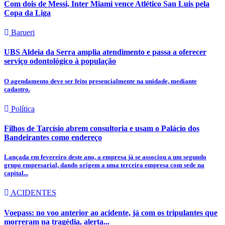
Com dois de Messi, Inter Miami vence Atlético San Luis pela
Copa da Liga
Barueri
UBS Aldeia da Serra amplia atendimento e passa a oferecer
serviço odontológico à população
O agendamento deve ser feito presencialmente na unidade, mediante
cadastro.
Política
Filhos de Tarcísio abrem consultoria e usam o Palácio dos
Bandeirantes como endereço
Lançada em fevereiro deste ano, a empresa já se associou a um segundo
grupo empresarial, dando origem a uma terceira empresa com sede na
capital...
ACIDENTES
Voepass: no voo anterior ao acidente, já com os tripulantes que
morreram na tragédia, alerta...