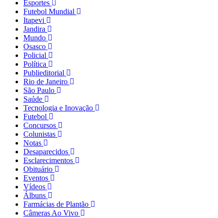
Esportes
Futebol Mundial
Itapevi
Jandira
Mundo
Osasco
Policial
Política
Publieditorial
Rio de Janeiro
São Paulo
Saúde
Tecnologia e Inovação
Futebol
Concursos
Colunistas
Notas
Desaparecidos
Esclarecimentos
Obituário
Eventos
Vídeos
Álbuns
Farmácias de Plantão
Câmeras Ao Vivo
Termos de Uso e Privacidade