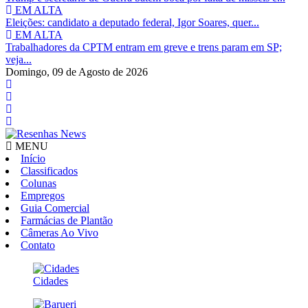
EM ALTA
Eleições: candidato a deputado federal, Igor Soares, quer...
EM ALTA
Trabalhadores da CPTM entram em greve e trens param em SP;
veja...
Domingo,
09 de Agosto de 2026
MENU
Início
Classificados
Colunas
Empregos
Guia Comercial
Farmácias de Plantão
Câmeras Ao Vivo
Contato
Cidades