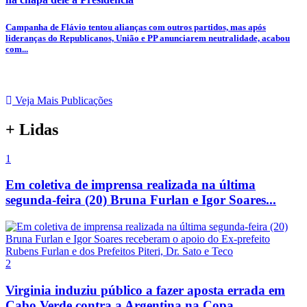
Campanha de Flávio tentou alianças com outros partidos, mas após
lideranças do Republicanos, União e PP anunciarem neutralidade, acabou
com...
Veja Mais Publicações
+ Lidas
1
Em coletiva de imprensa realizada na última
segunda-feira (20) Bruna Furlan e Igor Soares...
2
Virginia induziu público a fazer aposta errada em
Cabo Verde contra a Argentina na Copa...