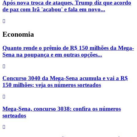
Após nova troca de ataques, Trump diz que acordo
de paz com Irã 'acabou' e fala em novo...
Economia
Quanto rende o prêmio de R$ 150 milhões da Mega-
Sena na poupança e em outras opções...
Concurso 3040 da Mega-Sena acumula e vai a R$
150 milhões; veja os números sorteados
Mega-Sena, concurso 3038: confira os números
sorteados