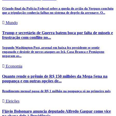
O laudo final da Polícia Federal sobre a queda do avião da Voepass concluiu
que a tripulação conhecia falhas no sistema de degelo da aeronave. O...
Mundo
Trump e secretário de Guerra batem boca por falta de mísseis e
frustração com conflito no...
Segundo Washington Post, arsenal em baixa fez presidente se sentir
enganado e desistir de novos ataques ao Irã. Casa Branca e Pentágono
negaram as...
Economia
Quanto rende o prêmio de R$ 150 milhões da Mega-Sena na
poupança e em outras opções de...
Rendimento mensal passa de R$ 1 milhão na poupança só no primeiro mês
Eleições
Flávio Bolsonaro anuncia deputado Alfredo Gaspar como vice
na chapa dele à Presidência