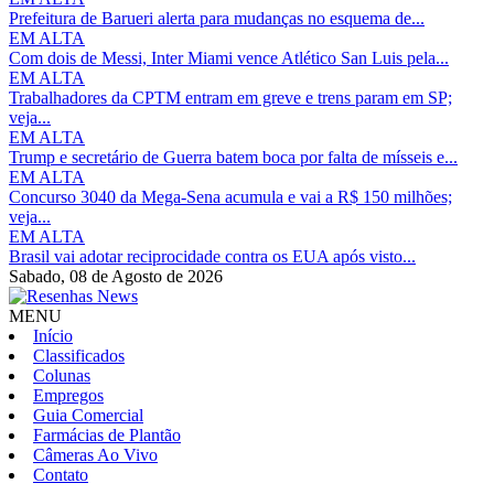
Prefeitura de Barueri alerta para mudanças no esquema de...
EM ALTA
Com dois de Messi, Inter Miami vence Atlético San Luis pela...
EM ALTA
Trabalhadores da CPTM entram em greve e trens param em SP;
veja...
EM ALTA
Trump e secretário de Guerra batem boca por falta de mísseis e...
EM ALTA
Concurso 3040 da Mega-Sena acumula e vai a R$ 150 milhões;
veja...
EM ALTA
Brasil vai adotar reciprocidade contra os EUA após visto...
Sabado,
08 de Agosto de 2026
MENU
Início
Classificados
Colunas
Empregos
Guia Comercial
Farmácias de Plantão
Câmeras Ao Vivo
Contato