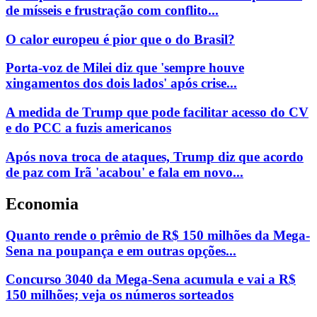
de mísseis e frustração com conflito...
O calor europeu é pior que o do Brasil?
Porta-voz de Milei diz que 'sempre houve
xingamentos dos dois lados' após crise...
A medida de Trump que pode facilitar acesso do CV
e do PCC a fuzis americanos
Após nova troca de ataques, Trump diz que acordo
de paz com Irã 'acabou' e fala em novo...
Economia
Quanto rende o prêmio de R$ 150 milhões da Mega-
Sena na poupança e em outras opções...
Concurso 3040 da Mega-Sena acumula e vai a R$
150 milhões; veja os números sorteados