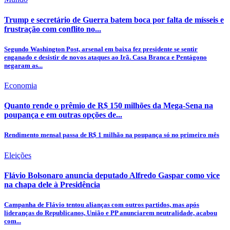
Trump e secretário de Guerra batem boca por falta de mísseis e
frustração com conflito no...
Segundo Washington Post, arsenal em baixa fez presidente se sentir
enganado e desistir de novos ataques ao Irã. Casa Branca e Pentágono
negaram as...
Economia
Quanto rende o prêmio de R$ 150 milhões da Mega-Sena na
poupança e em outras opções de...
Rendimento mensal passa de R$ 1 milhão na poupança só no primeiro mês
Eleições
Flávio Bolsonaro anuncia deputado Alfredo Gaspar como vice
na chapa dele à Presidência
Campanha de Flávio tentou alianças com outros partidos, mas após
lideranças do Republicanos, União e PP anunciarem neutralidade, acabou
com...