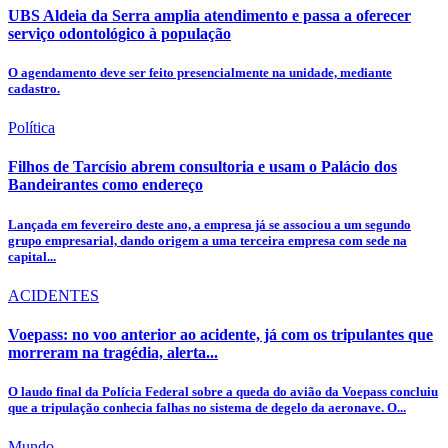
UBS Aldeia da Serra amplia atendimento e passa a oferecer
serviço odontológico à população
O agendamento deve ser feito presencialmente na unidade, mediante
cadastro.
Política
Filhos de Tarcísio abrem consultoria e usam o Palácio dos
Bandeirantes como endereço
Lançada em fevereiro deste ano, a empresa já se associou a um segundo
grupo empresarial, dando origem a uma terceira empresa com sede na
capital...
ACIDENTES
Voepass: no voo anterior ao acidente, já com os tripulantes que
morreram na tragédia, alerta...
O laudo final da Polícia Federal sobre a queda do avião da Voepass concluiu
que a tripulação conhecia falhas no sistema de degelo da aeronave. O...
Mundo