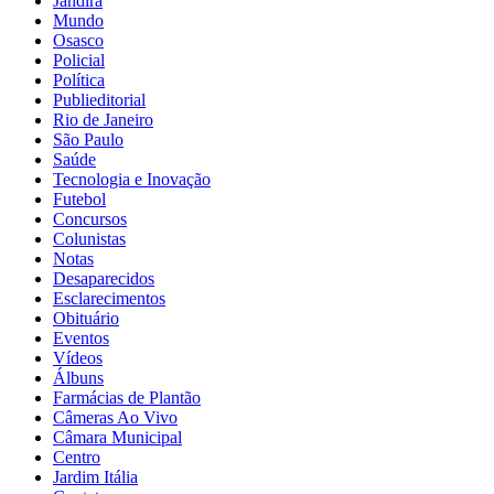
Jandira
Mundo
Osasco
Policial
Política
Publieditorial
Rio de Janeiro
São Paulo
Saúde
Tecnologia e Inovação
Futebol
Concursos
Colunistas
Notas
Desaparecidos
Esclarecimentos
Obituário
Eventos
Vídeos
Álbuns
Farmácias de Plantão
Câmeras Ao Vivo
Câmara Municipal
Centro
Jardim Itália