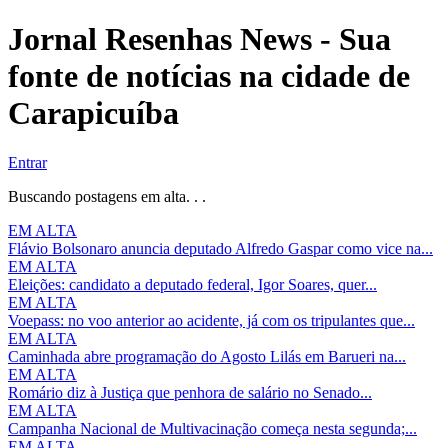
Jornal Resenhas News - Sua
fonte de notícias na cidade de
Carapicuíba
Entrar
Buscando postagens em alta. . .
EM ALTA
Flávio Bolsonaro anuncia deputado Alfredo Gaspar como vice na...
EM ALTA
Eleições: candidato a deputado federal, Igor Soares, quer...
EM ALTA
Voepass: no voo anterior ao acidente, já com os tripulantes que...
EM ALTA
Caminhada abre programação do Agosto Lilás em Barueri na...
EM ALTA
Romário diz à Justiça que penhora de salário no Senado...
EM ALTA
Campanha Nacional de Multivacinação começa nesta segunda;...
EM ALTA