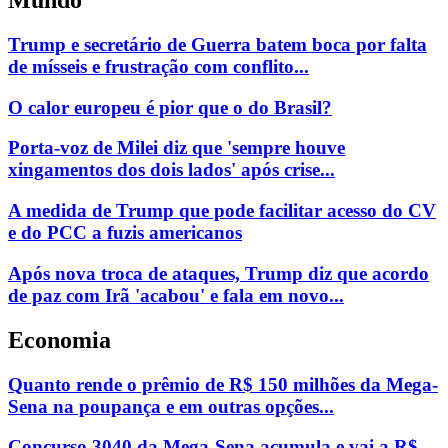
Mundo
Trump e secretário de Guerra batem boca por falta
de mísseis e frustração com conflito...
O calor europeu é pior que o do Brasil?
Porta-voz de Milei diz que 'sempre houve
xingamentos dos dois lados' após crise...
A medida de Trump que pode facilitar acesso do CV
e do PCC a fuzis americanos
Após nova troca de ataques, Trump diz que acordo
de paz com Irã 'acabou' e fala em novo...
Economia
Quanto rende o prêmio de R$ 150 milhões da Mega-
Sena na poupança e em outras opções...
Concurso 3040 da Mega-Sena acumula e vai a R$