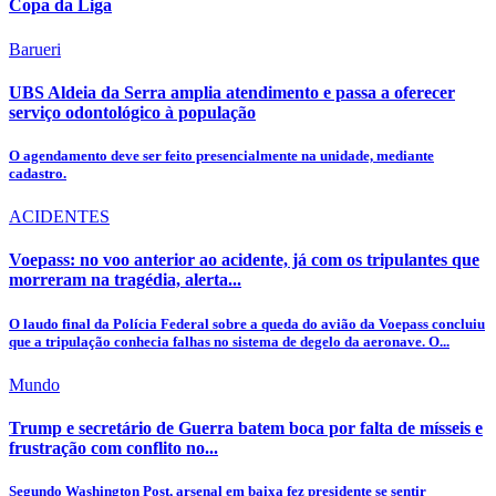
Copa da Liga
Barueri
UBS Aldeia da Serra amplia atendimento e passa a oferecer
serviço odontológico à população
O agendamento deve ser feito presencialmente na unidade, mediante
cadastro.
ACIDENTES
Voepass: no voo anterior ao acidente, já com os tripulantes que
morreram na tragédia, alerta...
O laudo final da Polícia Federal sobre a queda do avião da Voepass concluiu
que a tripulação conhecia falhas no sistema de degelo da aeronave. O...
Mundo
Trump e secretário de Guerra batem boca por falta de mísseis e
frustração com conflito no...
Segundo Washington Post, arsenal em baixa fez presidente se sentir