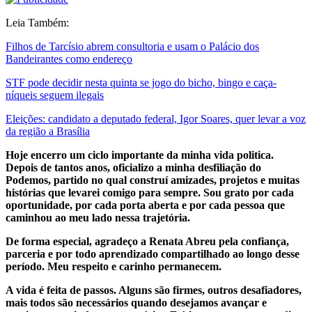
Leia Também:
Filhos de Tarcísio abrem consultoria e usam o Palácio dos
Bandeirantes como endereço
STF pode decidir nesta quinta se jogo do bicho, bingo e caça-
níqueis seguem ilegais
Eleições: candidato a deputado federal, Igor Soares, quer levar a voz
da região a Brasília
Hoje encerro um ciclo importante da minha vida politica.
Depois de tantos anos, oficializo a minha desfiliação do
Podemos, partido no qual construí amizades, projetos e muitas
histórias que levarei comigo para sempre. Sou grato por cada
oportunidade, por cada porta aberta e por cada pessoa que
caminhou ao meu lado nessa trajetória.
De forma especial, agradeço a Renata Abreu pela confiança,
parceria e por todo aprendizado compartilhado ao longo desse
período. Meu respeito e carinho permanecem.
A vida é feita de passos. Alguns são firmes, outros desafiadores,
mais todos são necessários quando desejamos avançar e