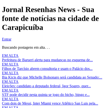
Jornal Resenhas News - Sua
fonte de notícias na cidade de
Carapicuíba
Entrar
Buscando postagens em alta. . .
EM ALTA
Prefeitura de Barueri alerta para mudanças no esquema de...
EM ALTA
Filhos de Tarcísio abrem consultoria e usam o Palácio dos...
EM ALTA
Bia Kicis diz que Michelle Bolsonaro será candidata ao Senado:...
EM ALTA
Eleições: candidato a deputado federal, Igor Soares, quer...
EM ALTA
STF pode decidir nesta quinta se jogo do bicho, bingo e...
EM ALTA
Com dois de Messi, Inter Miami vence Atlético San Luis pela...
EM ALTA