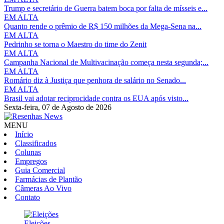
Trump e secretário de Guerra batem boca por falta de mísseis e...
EM ALTA
Quanto rende o prêmio de R$ 150 milhões da Mega-Sena na...
EM ALTA
Pedrinho se torna o Maestro do time do Zenit
EM ALTA
Campanha Nacional de Multivacinação começa nesta segunda;...
EM ALTA
Romário diz à Justiça que penhora de salário no Senado...
EM ALTA
Brasil vai adotar reciprocidade contra os EUA após visto...
Sexta-feira,
07 de Agosto de 2026
MENU
Início
Classificados
Colunas
Empregos
Guia Comercial
Farmácias de Plantão
Câmeras Ao Vivo
Contato
Eleições