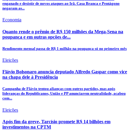
enganado e desistir de novos ataques ao Irã. Casa Branca e Pentágono
negaram as...
Economia
Quanto rende o prêmio de R$ 150 milhões da Mega-Sena na
poupança e em outras opções de...
Rendimento mensal passa de R$ 1 milhão na poupança só no primeiro mês
Eleições
Flávio Bolsonaro anuncia deputado Alfredo Gaspar como vice
na chapa dele à Presidência
Campanha de Flávio tentou alianças com outros partidos, mas após
lideranças do Republicanos, União e PP anunciarem neutralidade, acabou
com...
Eleições
Após fim da greve, Tarcísio promete R$ 14 bilhões em
investimentos na CPTM