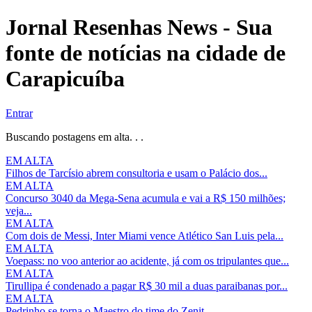
Jornal Resenhas News - Sua
fonte de notícias na cidade de
Carapicuíba
Entrar
Buscando postagens em alta. . .
EM ALTA
Filhos de Tarcísio abrem consultoria e usam o Palácio dos...
EM ALTA
Concurso 3040 da Mega-Sena acumula e vai a R$ 150 milhões;
veja...
EM ALTA
Com dois de Messi, Inter Miami vence Atlético San Luis pela...
EM ALTA
Voepass: no voo anterior ao acidente, já com os tripulantes que...
EM ALTA
Tirullipa é condenado a pagar R$ 30 mil a duas paraibanas por...
EM ALTA
Pedrinho se torna o Maestro do time do Zenit