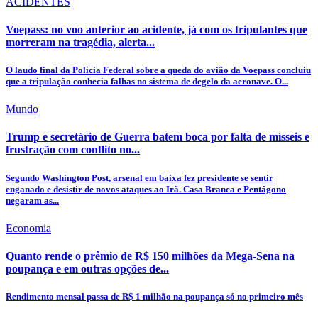
ACIDENTES
Voepass: no voo anterior ao acidente, já com os tripulantes que
morreram na tragédia, alerta...
O laudo final da Polícia Federal sobre a queda do avião da Voepass concluiu
que a tripulação conhecia falhas no sistema de degelo da aeronave. O...
Mundo
Trump e secretário de Guerra batem boca por falta de mísseis e
frustração com conflito no...
Segundo Washington Post, arsenal em baixa fez presidente se sentir
enganado e desistir de novos ataques ao Irã. Casa Branca e Pentágono
negaram as...
Economia
Quanto rende o prêmio de R$ 150 milhões da Mega-Sena na
poupança e em outras opções de...
Rendimento mensal passa de R$ 1 milhão na poupança só no primeiro mês