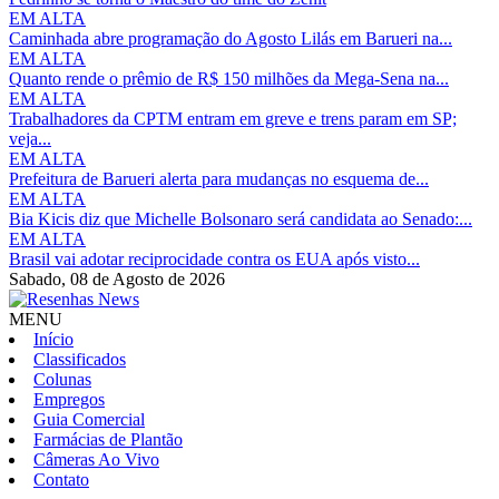
EM ALTA
Caminhada abre programação do Agosto Lilás em Barueri na...
EM ALTA
Quanto rende o prêmio de R$ 150 milhões da Mega-Sena na...
EM ALTA
Trabalhadores da CPTM entram em greve e trens param em SP;
veja...
EM ALTA
Prefeitura de Barueri alerta para mudanças no esquema de...
EM ALTA
Bia Kicis diz que Michelle Bolsonaro será candidata ao Senado:...
EM ALTA
Brasil vai adotar reciprocidade contra os EUA após visto...
Sabado,
08 de Agosto de 2026
MENU
Início
Classificados
Colunas
Empregos
Guia Comercial
Farmácias de Plantão
Câmeras Ao Vivo
Contato