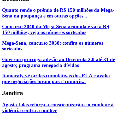
Quanto rende o prêmio de R$ 150 milhões da Mega-
Sena na poupança e em outras opções...
Concurso 3040 da Mega-Sena acumula e vai a R$
150 milhões; veja os números sorteados
Mega-Sena, concurso 3038: confira os números
sorteados
Governo prorroga adesão ao Desenrola 2.0 até 31 de
agosto; programa renegocia dívidas
Itamaraty vê tarifas cumulativas dos EUA e avalia
que negociações foram para ‘cumprir...
Jandira
Agosto Lilás reforça a conscientização e o combate à
violência contra a mulher