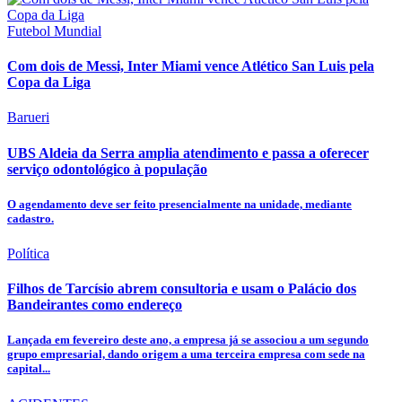
Futebol Mundial
Com dois de Messi, Inter Miami vence Atlético San Luis pela
Copa da Liga
Barueri
UBS Aldeia da Serra amplia atendimento e passa a oferecer
serviço odontológico à população
O agendamento deve ser feito presencialmente na unidade, mediante
cadastro.
Política
Filhos de Tarcísio abrem consultoria e usam o Palácio dos
Bandeirantes como endereço
Lançada em fevereiro deste ano, a empresa já se associou a um segundo
grupo empresarial, dando origem a uma terceira empresa com sede na
capital...